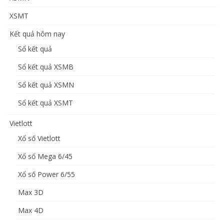
XSMT
Kết quả hôm nay
Sổ kết quả
Sổ kết quả XSMB
Sổ kết quả XSMN
Sổ kết quả XSMT
Vietlott
Xổ số Vietlott
Xổ số Mega 6/45
Xổ số Power 6/55
Max 3D
Max 4D