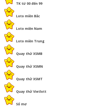
TK từ 00 đến 99
Loto miền Bắc
Loto miền Nam
Loto miền Trung
Quay thử XSMB
Quay thử XSMN
Quay thử XSMT
Quay thử Vietlott
Sổ mơ