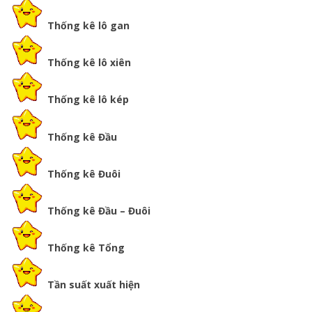
Thống kê lô gan
Thống kê lô xiên
Thống kê lô kép
Thống kê Đầu
Thống kê Đuôi
Thống kê Đầu – Đuôi
Thống kê Tổng
Tần suất xuất hiện