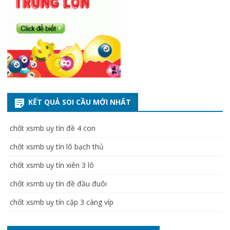
KẾT QUẢ SOI CẦU MỚI NHẤT
chốt xsmb uy tín đề 4 con
chốt xsmb uy tín lô bạch thủ
chốt xsmb uy tín xiên 3 lô
chốt xsmb uy tín đề đầu đuôi
chốt xsmb uy tín cặp 3 càng víp