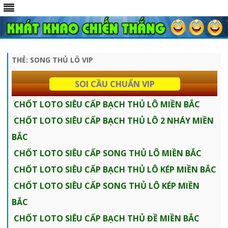
Skip
to
content
THẺ:
SONG THỦ LÔ VIP
SOI CẦU CHUẨN VIP
CHỐT LOTO SIÊU CẤP BẠCH THỦ LÔ MIỀN BẮC
CHỐT LOTO SIÊU CẤP BẠCH THỦ LÔ 2 NHÁY MIỀN
BẮC
CHỐT LOTO SIÊU CẤP SONG THỦ LÔ MIỀN BẮC
CHỐT LOTO SIÊU CẤP BẠCH THỦ LÔ KÉP MIỀN BẮC
CHỐT LOTO SIÊU CẤP SONG THỦ LÔ KÉP MIỀN
BẮC
CHỐT LOTO SIÊU CẤP BẠCH THỦ ĐỀ MIỀN BẮC