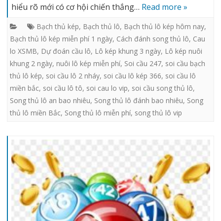
hiểu rõ mới có cơ hội chiến thắng…
Read more »
Bạch thủ kép
,
Bạch thủ lô
,
Bạch thủ lô kép hôm nay
,
Bạch thủ lô kép miễn phí 1 ngày
,
Cách đánh song thủ lô
,
Cau
lo XSMB
,
Dự đoán cầu lô
,
Lô kép khung 3 ngày
,
Lô kép nuôi
khung 2 ngày
,
nuôi lô kép miễn phí
,
Soi cầu 247
,
soi cầu bạch
thủ lô kép
,
soi cầu lô 2 nháy
,
soi cầu lô kép 366
,
soi cầu lô
miền bắc
,
soi cầu lô tô
,
soi cau lo vip
,
soi cầu song thủ lô
,
Song thủ lô an bao nhiêu
,
Song thủ lô đánh bao nhiêu
,
Song
thủ lô miền Bắc
,
Song thủ lô miễn phí
,
song thủ lô vip