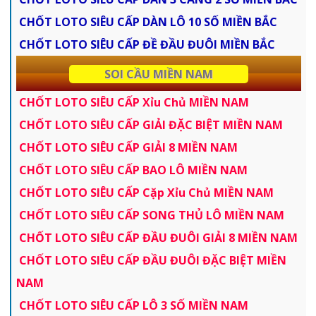
CHỐT LOTO SIÊU CẤP DÀN LÔ 10 SỐ MIỀN BẮC
CHỐT LOTO SIÊU CẤP ĐỀ ĐẦU ĐUÔI MIỀN BẮC
SOI CẦU MIỀN NAM
CHỐT LOTO SIÊU CẤP Xỉu Chủ MIỀN NAM
CHỐT LOTO SIÊU CẤP GIẢI ĐẶC BIỆT MIỀN NAM
CHỐT LOTO SIÊU CẤP GIẢI 8 MIỀN NAM
CHỐT LOTO SIÊU CẤP BAO LÔ MIỀN NAM
CHỐT LOTO SIÊU CẤP Cặp Xỉu Chủ MIỀN NAM
CHỐT LOTO SIÊU CẤP SONG THỦ LÔ MIỀN NAM
CHỐT LOTO SIÊU CẤP ĐẦU ĐUÔI GIẢI 8 MIỀN NAM
CHỐT LOTO SIÊU CẤP ĐẦU ĐUÔI ĐẶC BIỆT MIỀN
NAM
CHỐT LOTO SIÊU CẤP LÔ 3 SỐ MIỀN NAM