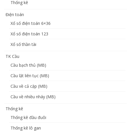
Thống kê
Điện toán
Xổ số điện toán 6×36
Xổ số điện toán 123
Xổ số thần tài
TK Cầu
Cầu bạch thủ (MB)
Cầu lật liên tục (MB)
Cầu về cả cặp (MB)
Cầu về nhiều nháy (MB)
Thống kê
Thống kê đầu đuôi
Thống kê lô gan