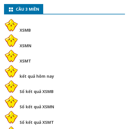
viết
CẦU 3 MIỀN
XSMB
XSMN
XSMT
kết quả hôm nay
Sổ kết quả XSMB
Sổ kết quả XSMN
Sổ kết quả XSMT