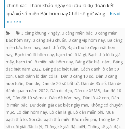
chính xác. Tham khảo ngay soi cầu lô dự đoán kết
quả xổ số miền Bắc hôm nay.Chốt số giờ vàng…
Read
more »
3 càng khung 7 ngày
,
3 càng miền bắc
,
3 càng miền
Bắc hôm nay
,
3 càng siêu chuẩn
,
3 càng víp hôm nay
,
Ba càng
miền bắc hôm nay
,
bach thủ đề
,
Bạch thủ lô đẹp nhất hôm
nay
,
Bạch thủ lô hôm nay
,
bạch thủ lô là gì
,
Bạch thủ lô là giải
mấy
,
bạch thủ lô miền bắc hôm nay
,
Bảng đặc biệt năm
,
Bảng
đặc biệt năm 2022
,
Bảng đặc biệt tuần
,
Cách đánh lô dàn 50
con
,
Cách đánh lô dàn có lãi
,
Dàn 3 càng 10 số
,
Dàn 3 càng
nuôi tuần
,
Dàn de
,
Dàn de 20 số bất tử
,
Dàn de 35 số
,
Dàn de
đánh quanh năm 2022
,
Dàn de đẹp
,
Dàn de XSMB
,
dàn đề 10
số
,
Dàn đề 10 số max
,
Dàn đề hôm nay
,
Dàn lô 42 con
,
Dàn
lô miền bắc
,
Dự đoán giải đặc biệt ngày mai
,
Không có chuyên
mục
,
Lô dàn hôm nay
,
Lô dàn là gì
,
Lô dàn miễn phí
,
Mua
bạch thủ lô
,
Soi cầu bạch thủ miền Bắc miễn phí
,
Thống kê 2
số cuối giải đặc biệt
,
Thống kê giải đặc biệt
,
Thống kê giải đặc