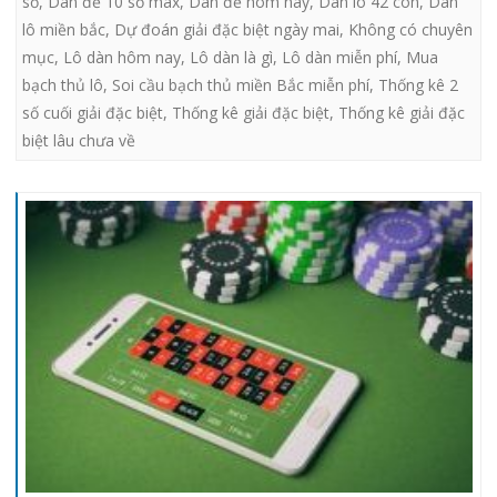
số
,
Dàn đề 10 số max
,
Dàn đề hôm nay
,
Dàn lô 42 con
,
Dàn
lô miền bắc
,
Dự đoán giải đặc biệt ngày mai
,
Không có chuyên
mục
,
Lô dàn hôm nay
,
Lô dàn là gì
,
Lô dàn miễn phí
,
Mua
bạch thủ lô
,
Soi cầu bạch thủ miền Bắc miễn phí
,
Thống kê 2
số cuối giải đặc biệt
,
Thống kê giải đặc biệt
,
Thống kê giải đặc
biệt lâu chưa về