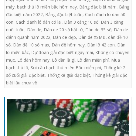
mấy
,
bạch thủ lô miền bắc hôm nay
,
Bảng đặc biệt năm
,
Bảng
đặc biệt năm 2022
,
Bảng đặc biệt tuần
,
Cách đánh lô dàn 50
con
,
Cách đánh lô dàn có lãi
,
Dàn 3 càng 10 số
,
Dàn 3 càng
nuôi tuần
,
Dàn de
,
Dàn de 20 số bất tử
,
Dàn de 35 số
,
Dàn de
đánh quanh năm 2022
,
Dàn de đẹp
,
Dàn de XSMB
,
dàn đề 10
số
,
Dàn đề 10 số max
,
Dàn đề hôm nay
,
Dàn lô 42 con
,
Dàn
lô miền bắc
,
Dự đoán giải đặc biệt ngày mai
,
Không có chuyên
mục
,
Lô dàn hôm nay
,
Lô dàn là gì
,
Lô dàn miễn phí
,
Mua
bạch thủ lô
,
Soi cầu bạch thủ miền Bắc miễn phí
,
Thống kê 2
số cuối giải đặc biệt
,
Thống kê giải đặc biệt
,
Thống kê giải đặc
biệt lâu chưa về