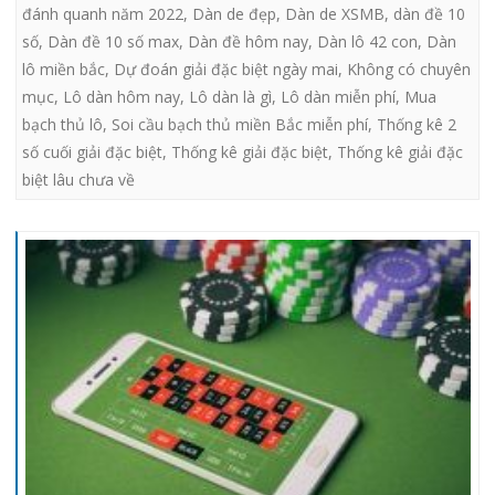
đánh quanh năm 2022
,
Dàn de đẹp
,
Dàn de XSMB
,
dàn đề 10
số
,
Dàn đề 10 số max
,
Dàn đề hôm nay
,
Dàn lô 42 con
,
Dàn
lô miền bắc
,
Dự đoán giải đặc biệt ngày mai
,
Không có chuyên
mục
,
Lô dàn hôm nay
,
Lô dàn là gì
,
Lô dàn miễn phí
,
Mua
bạch thủ lô
,
Soi cầu bạch thủ miền Bắc miễn phí
,
Thống kê 2
số cuối giải đặc biệt
,
Thống kê giải đặc biệt
,
Thống kê giải đặc
biệt lâu chưa về