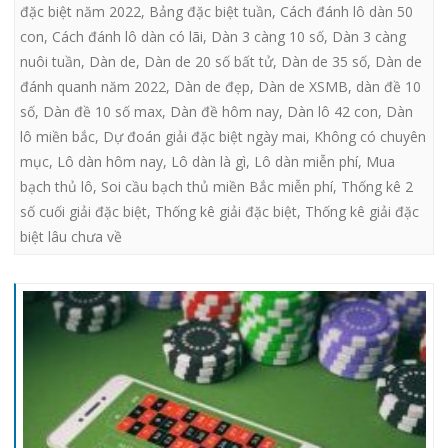
đặc biệt năm 2022
,
Bảng đặc biệt tuần
,
Cách đánh lô dàn 50
con
,
Cách đánh lô dàn có lãi
,
Dàn 3 càng 10 số
,
Dàn 3 càng
nuôi tuần
,
Dàn de
,
Dàn de 20 số bất tử
,
Dàn de 35 số
,
Dàn de
đánh quanh năm 2022
,
Dàn de đẹp
,
Dàn de XSMB
,
dàn đề 10
số
,
Dàn đề 10 số max
,
Dàn đề hôm nay
,
Dàn lô 42 con
,
Dàn
lô miền bắc
,
Dự đoán giải đặc biệt ngày mai
,
Không có chuyên
mục
,
Lô dàn hôm nay
,
Lô dàn là gì
,
Lô dàn miễn phí
,
Mua
bạch thủ lô
,
Soi cầu bạch thủ miền Bắc miễn phí
,
Thống kê 2
số cuối giải đặc biệt
,
Thống kê giải đặc biệt
,
Thống kê giải đặc
biệt lâu chưa về