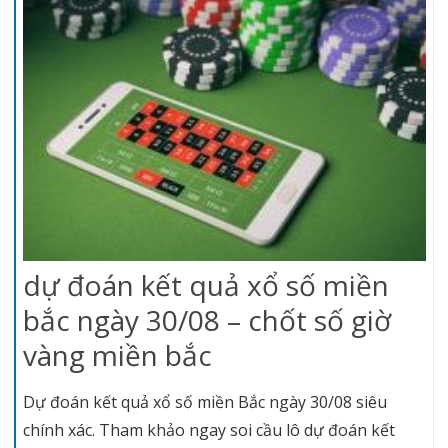
dự đoán kết quả xổ số miền
bắc ngày 30/08 – chốt số giờ
vàng miền bắc
Dự đoán kết quả xổ số miền Bắc ngày 30/08 siêu
chính xác. Tham khảo ngay soi cầu lô dự đoán kết