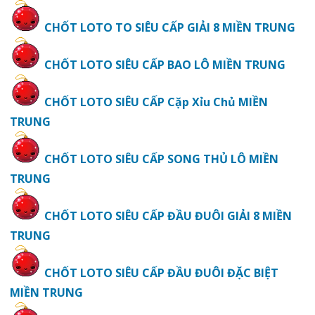
CHỐT LOTO TO SIÊU CẤP GIẢI 8 MIỀN TRUNG
CHỐT LOTO SIÊU CẤP BAO LÔ MIỀN TRUNG
CHỐT LOTO SIÊU CẤP Cặp Xỉu Chủ MIỀN
TRUNG
CHỐT LOTO SIÊU CẤP SONG THỦ LÔ MIỀN
TRUNG
CHỐT LOTO SIÊU CẤP ĐẦU ĐUÔI GIẢI 8 MIỀN
TRUNG
CHỐT LOTO SIÊU CẤP ĐẦU ĐUÔI ĐẶC BIỆT
MIỀN TRUNG