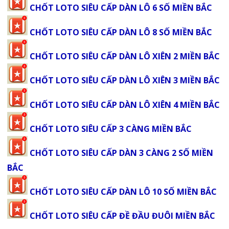
CHỐT LOTO SIÊU CẤP DÀN LÔ 6 SỐ MIỀN BẮC
CHỐT LOTO SIÊU CẤP DÀN LÔ 8 SỐ MIỀN BẮC
CHỐT LOTO SIÊU CẤP DÀN LÔ XIÊN 2 MIỀN BẮC
CHỐT LOTO SIÊU CẤP DÀN LÔ XIÊN 3 MIỀN BẮC
CHỐT LOTO SIÊU CẤP DÀN LÔ XIÊN 4 MIỀN BẮC
CHỐT LOTO SIÊU CẤP 3 CÀNG MIỀN BẮC
CHỐT LOTO SIÊU CẤP DÀN 3 CÀNG 2 SỐ MIỀN
BẮC
CHỐT LOTO SIÊU CẤP DÀN LÔ 10 SỐ MIỀN BẮC
CHỐT LOTO SIÊU CẤP ĐỀ ĐẦU ĐUÔI MIỀN BẮC