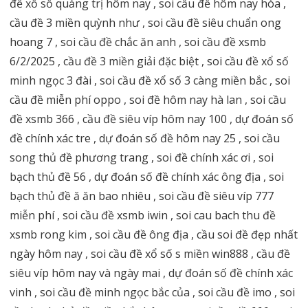
đề xổ số quảng trị hôm nay , soi cầu đề hôm nay hòa ,
cầu đề 3 miền quỳnh như , soi cầu đề siêu chuẩn ong
hoang 7 , soi cầu đề chắc ăn anh , soi cầu đề xsmb
6/2/2025 , cầu đề 3 miền giải đặc biệt , soi cầu đề xổ số
minh ngọc 3 đài , soi cầu đề xổ số 3 càng miền bắc , soi
cầu đề miễn phí oppo , soi đề hôm nay hà lan , soi cầu
đề xsmb 366 , cầu đề siêu víp hôm nay 100 , dự đoán số
đề chính xác tre , dự đoán số đề hôm nay 25 , soi cầu
song thủ đề phương trang , soi đề chính xác ơi , soi
bạch thủ đề 56 , dự đoán số đề chính xác ông địa , soi
bạch thủ đề ă ăn bao nhiêu , soi cầu đề siêu víp 777
miễn phí , soi cầu đề xsmb iwin , soi cau bach thu đề
xsmb rong kim , soi cầu đề ông địa , cầu soi đề đẹp nhất
ngày hôm nay , soi cầu đề xổ số s miền win888 , cầu đề
siêu víp hôm nay và ngày mai , dự đoán số đề chính xác
vinh , soi cầu đề minh ngọc bắc của , soi cầu đề imo , soi