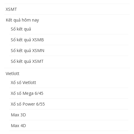
XSMT
Kết quả hôm nay
Sổ kết quả
Sổ kết quả XSMB
Sổ kết quả XSMN
Sổ kết quả XSMT
Vietlott
Xổ số Vietlott
Xổ số Mega 6/45
Xổ số Power 6/55
Max 3D
Max 4D