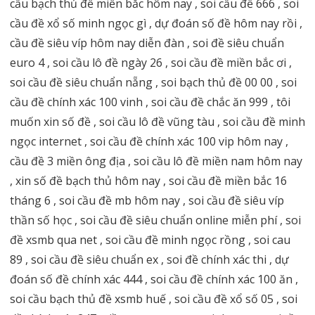
cầu bạch thủ đề miền bắc hôm nay , soi cầu đề 666 , soi
cầu đề xổ số minh ngọc gì , dự đoán số đề hôm nay rồi ,
cầu đề siêu víp hôm nay diễn đàn , soi đề siêu chuẩn
euro 4 , soi cầu lô đề ngày 26 , soi cầu đề miền bắc ơi ,
soi cầu đề siêu chuẩn nẵng , soi bạch thủ đề 00 00 , soi
cầu đề chính xác 100 vinh , soi cầu đề chắc ăn 999 , tôi
muốn xin số đề , soi cầu lô đề vũng tàu , soi cầu đề minh
ngọc internet , soi cầu đề chính xác 100 vip hôm nay ,
cầu đề 3 miền ông địa , soi cầu lô đề miền nam hôm nay
, xin số đề bạch thủ hôm nay , soi cầu đề miền bắc 16
tháng 6 , soi cầu đề mb hôm nay , soi cầu đề siêu víp
thần số học , soi cầu đề siêu chuẩn online miễn phí , soi
đề xsmb qua net , soi cầu đề minh ngọc rồng , soi cau
89 , soi cầu đề siêu chuẩn ex , soi đề chính xác thi , dự
đoán số đề chính xác 444 , soi cầu đề chính xác 100 ăn ,
soi cầu bạch thủ đề xsmb huế , soi cầu đề xổ số 05 , soi