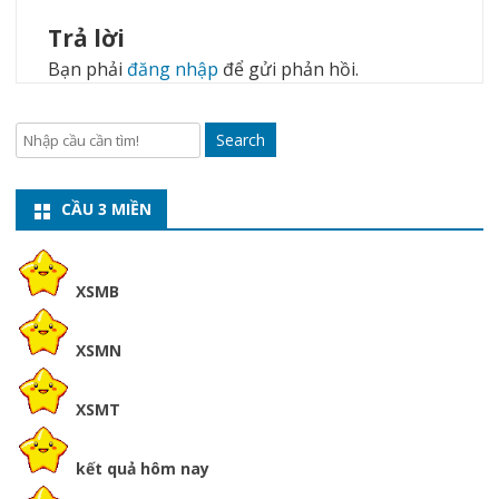
Trả lời
Bạn phải
đăng nhập
để gửi phản hồi.
Search
CẦU 3 MIỀN
XSMB
XSMN
XSMT
kết quả hôm nay