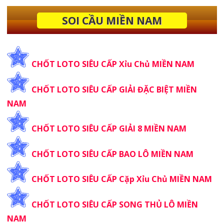
SOI CẦU MIỀN NAM
CHỐT LOTO SIÊU CẤP Xỉu Chủ MIỀN NAM
CHỐT LOTO SIÊU CẤP GIẢI ĐẶC BIỆT MIỀN
NAM
CHỐT LOTO SIÊU CẤP GIẢI 8 MIỀN NAM
CHỐT LOTO SIÊU CẤP BAO LÔ MIỀN NAM
CHỐT LOTO SIÊU CẤP Cặp Xỉu Chủ MIỀN NAM
CHỐT LOTO SIÊU CẤP SONG THỦ LÔ MIỀN
NAM