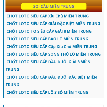
SOI CẦU MIỀN TRUNG
CHỐT LOTO SIÊU CẤP Xỉu Chủ MIỀN TRUNG
CHỐT LOTO SIÊU CẤP GIẢI ĐẶC BIỆT MIỀN TRUNG
CHỐT LOTO TO SIÊU CẤP GIẢI 8 MIỀN TRUNG
CHỐT LOTO SIÊU CẤP BAO LÔ MIỀN TRUNG
CHỐT LOTO SIÊU CẤP Cặp Xỉu Chủ MIỀN TRUNG
CHỐT LOTO SIÊU CẤP SONG THỦ LÔ MIỀN TRUNG
CHỐT LOTO SIÊU CẤP ĐẦU ĐUÔI GIẢI 8 MIỀN
TRUNG
CHỐT LOTO SIÊU CẤP ĐẦU ĐUÔI ĐẶC BIỆT MIỀN
TRUNG
CHỐT LOTO SIÊU CẤP LÔ 3 SỐ MIỀN TRUNG