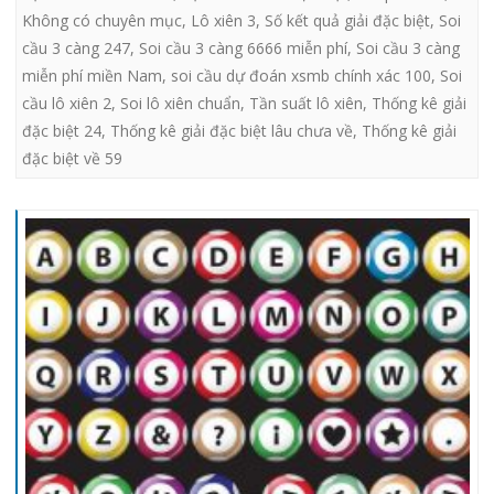
Không có chuyên mục
,
Lô xiên 3
,
Số kết quả giải đặc biệt
,
Soi
cầu 3 càng 247
,
Soi cầu 3 càng 6666 miễn phí
,
Soi cầu 3 càng
miễn phí miền Nam
,
soi cầu dự đoán xsmb chính xác 100
,
Soi
cầu lô xiên 2
,
Soi lô xiên chuẩn
,
Tần suất lô xiên
,
Thống kê giải
đặc biệt 24
,
Thống kê giải đặc biệt lâu chưa về
,
Thống kê giải
đặc biệt về 59