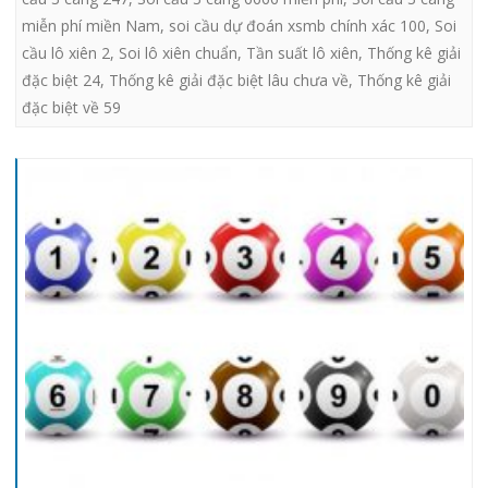
miễn phí miền Nam
,
soi cầu dự đoán xsmb chính xác 100
,
Soi
cầu lô xiên 2
,
Soi lô xiên chuẩn
,
Tần suất lô xiên
,
Thống kê giải
đặc biệt 24
,
Thống kê giải đặc biệt lâu chưa về
,
Thống kê giải
đặc biệt về 59