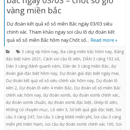
vàng miền bắc
Dự đoán kết quả xổ số miền Bắc ngày 03/03 siêu
chính xác. Tham khảo ngay soi cầu lô dự đoán kết
quả xổ số miền Bắc hôm nay.Chốt số…
Read more »
3 càng víp hôm nay
,
Ba càng miền bắc hôm nay
,
Bảng
đặc biệt năm 2021
,
Cách soi cầu lô xiên
,
DÀN 3 càng 192 số
,
Dàn 3 càng đánh quanh năm
,
Dàn de 3 càng miền Bắc
,
dự
đoán giải đặc biệt hôm nay
,
Dự đoán giải đặc biệt ngày mai
,
Dự đoán kết quả xổ số siêu chính xác hôm nay
,
Dự đoán lô
xiên 2
,
Dự đoán lô xiên 4 miền Bắc
,
Dự đoán xổ số miền Bắc
chính xác hôm nay
,
dự đoán xsmb
,
dự đoán xsmb chính xác
,
dự đoán xsmb chuẩn
,
dự đoán xsmb đặc biệt
,
Ghép lô xiên
,
Không có chuyên mục
,
Lô xiên 3
,
Số kết quả giải đặc biệt
,
Soi
cầu 3 càng 247
,
Soi cầu 3 càng 6666 miễn phí
,
Soi cầu 3 càng
miễn phí miền Nam
,
soi cầu dự đoán xsmb chính xác 100
,
Soi