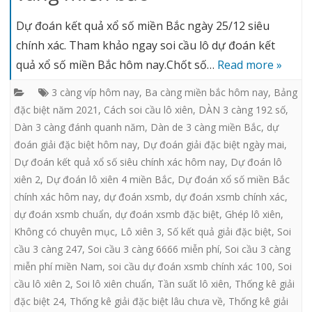
Dự đoán kết quả xổ số miền Bắc ngày 25/12 siêu
chính xác. Tham khảo ngay soi cầu lô dự đoán kết
quả xổ số miền Bắc hôm nay.Chốt số…
Read more »
3 càng víp hôm nay
,
Ba càng miền bắc hôm nay
,
Bảng
đặc biệt năm 2021
,
Cách soi cầu lô xiên
,
DÀN 3 càng 192 số
,
Dàn 3 càng đánh quanh năm
,
Dàn de 3 càng miền Bắc
,
dự
đoán giải đặc biệt hôm nay
,
Dự đoán giải đặc biệt ngày mai
,
Dự đoán kết quả xổ số siêu chính xác hôm nay
,
Dự đoán lô
xiên 2
,
Dự đoán lô xiên 4 miền Bắc
,
Dự đoán xổ số miền Bắc
chính xác hôm nay
,
dự đoán xsmb
,
dự đoán xsmb chính xác
,
dự đoán xsmb chuẩn
,
dự đoán xsmb đặc biệt
,
Ghép lô xiên
,
Không có chuyên mục
,
Lô xiên 3
,
Số kết quả giải đặc biệt
,
Soi
cầu 3 càng 247
,
Soi cầu 3 càng 6666 miễn phí
,
Soi cầu 3 càng
miễn phí miền Nam
,
soi cầu dự đoán xsmb chính xác 100
,
Soi
cầu lô xiên 2
,
Soi lô xiên chuẩn
,
Tần suất lô xiên
,
Thống kê giải
đặc biệt 24
,
Thống kê giải đặc biệt lâu chưa về
,
Thống kê giải