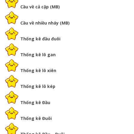
Cầu về cả cặp (MB)
Cầu về nhiều nháy (MB)
Thống kê đầu đuôi
Thống kê lô gan
Thống kê lô xiên
Thống kê lô kép
Thống kê Đầu
Thống kê Đuôi