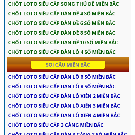
CHỐT LOTO SIÊU CẤP SONG THỦ ĐỀ MIỀN BẮC
CHỐT LOTO SIÊU CẤP DÀN ĐỀ 4 SỐ MIỀN BẮC
CHỐT LOTO SIÊU CẤP DÀN ĐỀ 6 SỐ MIỀN BẮC
CHỐT LOTO SIÊU CẤP DÀN ĐỀ 8 SỐ MIỀN BẮC
CHỐT LOTO SIÊU CẤP DÀN ĐỀ 10 SỐ MIỀN BẮC
CHỐT LOTO SIÊU CẤP DÀN LÔ 4 SỐ MIỀN BẮC
SOI CẦU MIỀN BẮC
CHỐT LOTO SIÊU CẤP DÀN LÔ 6 SỐ MIỀN BẮC
CHỐT LOTO SIÊU CẤP DÀN LÔ 8 SỐ MIỀN BẮC
CHỐT LOTO SIÊU CẤP DÀN LÔ XIÊN 2 MIỀN BẮC
CHỐT LOTO SIÊU CẤP DÀN LÔ XIÊN 3 MIỀN BẮC
CHỐT LOTO SIÊU CẤP DÀN LÔ XIÊN 4 MIỀN BẮC
CHỐT LOTO SIÊU CẤP 3 CÀNG MIỀN BẮC
CHỐT LOTO SIÊU CẤP DÀN 3 CÀNG 2 SỐ MIỀN BẮC