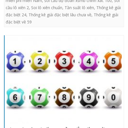
miễn phí miền Nam
,
soi cầu dự đoán xsmb chính xác 100
,
Soi
cầu lô xiên 2
,
Soi lô xiên chuẩn
,
Tần suất lô xiên
,
Thống kê giải
đặc biệt 24
,
Thống kê giải đặc biệt lâu chưa về
,
Thống kê giải
đặc biệt về 59