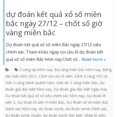
dự đoán kết quả xổ số miền
bắc ngày 27/12 – chốt số giờ
vàng miền bắc
Dự đoán kết quả xổ số miền Bắc ngày 27/12 siêu
chính xác. Tham khảo ngay soi cầu lô dự đoán kết
quả xổ số miền Bắc hôm nay.Chốt số…
Read more »
3 càng víp hôm nay
,
Ba càng miền bắc hôm nay
,
Bảng
đặc biệt năm 2021
,
Cách soi cầu lô xiên
,
DÀN 3 càng 192 số
,
Dàn 3 càng đánh quanh năm
,
Dàn de 3 càng miền Bắc
,
dự
đoán giải đặc biệt hôm nay
,
Dự đoán giải đặc biệt ngày mai
,
Dự đoán kết quả xổ số siêu chính xác hôm nay
,
Dự đoán lô
xiên 2
,
Dự đoán lô xiên 4 miền Bắc
,
Dự đoán xổ số miền Bắc
chính xác hôm nay
,
dự đoán xsmb
,
dự đoán xsmb chính xác
,
dự đoán xsmb chuẩn
,
dự đoán xsmb đặc biệt
,
Ghép lô xiên
,