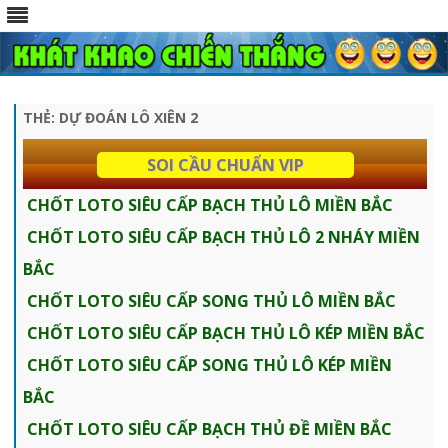
Skip
to
content
THẺ:
DỰ ĐOÁN LÔ XIÊN 2
SOI CẦU CHUẨN VIP
CHỐT LOTO SIÊU CẤP BẠCH THỦ LÔ MIỀN BẮC
CHỐT LOTO SIÊU CẤP BẠCH THỦ LÔ 2 NHÁY MIỀN
BẮC
CHỐT LOTO SIÊU CẤP SONG THỦ LÔ MIỀN BẮC
CHỐT LOTO SIÊU CẤP BẠCH THỦ LÔ KÉP MIỀN BẮC
CHỐT LOTO SIÊU CẤP SONG THỦ LÔ KÉP MIỀN
BẮC
CHỐT LOTO SIÊU CẤP BẠCH THỦ ĐỀ MIỀN BẮC