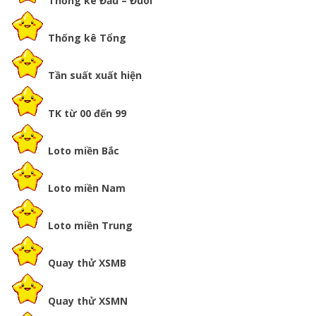
Thống kê Đầu – Đuôi
Thống kê Tổng
Tần suất xuất hiện
TK từ 00 đến 99
Loto miền Bắc
Loto miền Nam
Loto miền Trung
Quay thử XSMB
Quay thử XSMN