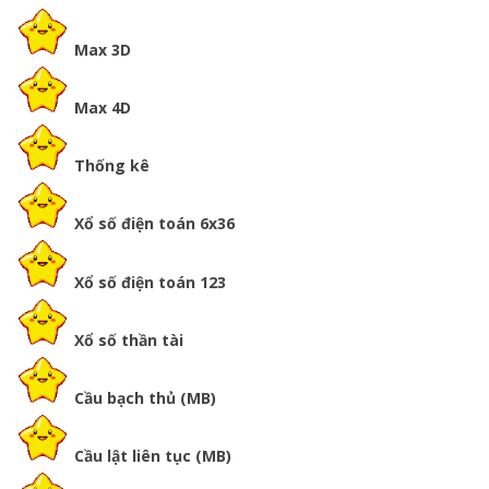
Max 3D
Max 4D
Thống kê
Xổ số điện toán 6x36
Xổ số điện toán 123
Xổ số thần tài
Cầu bạch thủ (MB)
Cầu lật liên tục (MB)