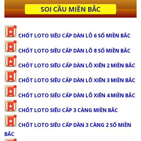
SOI CẦU MIỀN BẮC
CHỐT LOTO SIÊU CẤP DÀN LÔ 6 SỐ MIỀN BẮC
CHỐT LOTO SIÊU CẤP DÀN LÔ 8 SỐ MIỀN BẮC
CHỐT LOTO SIÊU CẤP DÀN LÔ XIÊN 2 MIỀN BẮC
CHỐT LOTO SIÊU CẤP DÀN LÔ XIÊN 3 MIỀN BẮC
CHỐT LOTO SIÊU CẤP DÀN LÔ XIÊN 4 MIỀN BẮC
CHỐT LOTO SIÊU CẤP 3 CÀNG MIỀN BẮC
CHỐT LOTO SIÊU CẤP DÀN 3 CÀNG 2 SỐ MIỀN
BẮC