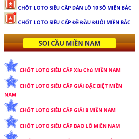
CHỐT LOTO SIÊU CẤP DÀN LÔ 10 SỐ MIỀN BẮC
CHỐT LOTO SIÊU CẤP ĐỀ ĐẦU ĐUÔI MIỀN BẮC
SOI CẦU MIỀN NAM
CHỐT LOTO SIÊU CẤP Xỉu Chủ MIỀN NAM
CHỐT LOTO SIÊU CẤP GIẢI ĐẶC BIỆT MIỀN
NAM
CHỐT LOTO SIÊU CẤP GIẢI 8 MIỀN NAM
CHỐT LOTO SIÊU CẤP BAO LÔ MIỀN NAM