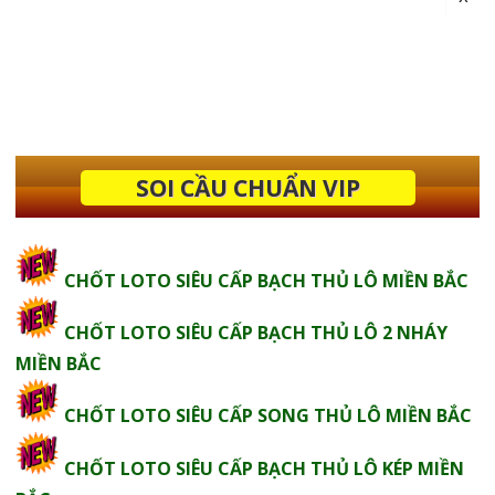
SOI CẦU CHUẨN VIP
CHỐT LOTO SIÊU CẤP BẠCH THỦ LÔ MIỀN BẮC
CHỐT LOTO SIÊU CẤP BẠCH THỦ LÔ 2 NHÁY
MIỀN BẮC
CHỐT LOTO SIÊU CẤP SONG THỦ LÔ MIỀN BẮC
CHỐT LOTO SIÊU CẤP BẠCH THỦ LÔ KÉP MIỀN