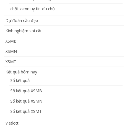
chốt xsmn uy tín xíu chủ
Dự đoán cầu đẹp
Kinh nghiệm soi cầu
XSMB
XSMN
XSMT
Kết quả hôm nay
Sổ kết quả
Sổ kết quả XSMB
Sổ kết quả XSMN
Sổ kết quả XSMT
Vietlott