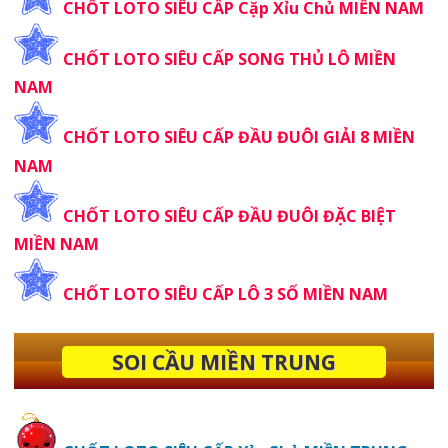
CHỐT LOTO SIÊU CẤP Cặp Xỉu Chủ MIỀN NAM
CHỐT LOTO SIÊU CẤP SONG THỦ LÔ MIỀN
NAM
CHỐT LOTO SIÊU CẤP ĐẦU ĐUÔI GIẢI 8 MIỀN
NAM
CHỐT LOTO SIÊU CẤP ĐẦU ĐUÔI ĐẶC BIỆT
MIỀN NAM
CHỐT LOTO SIÊU CẤP LÔ 3 SỐ MIỀN NAM
SOI CẦU MIỀN TRUNG