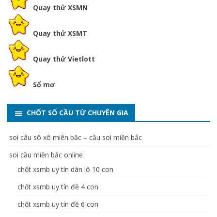
Quay thử XSMN
Quay thử XSMT
Quay thử Vietlott
Sổ mơ
CHỐT SỐ CẦU TỪ CHUYÊN GIA
soi câu sô xô miên băc – cầu soi miền bắc
soi cầu miền bắc online
chốt xsmb uy tín dàn lô 10 con
chốt xsmb uy tín đề 4 con
chốt xsmb uy tín đề 6 con