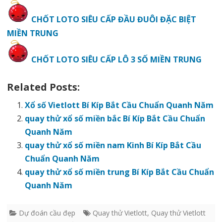
CHỐT LOTO SIÊU CẤP ĐẦU ĐUÔI ĐẶC BIỆT
MIỀN TRUNG
CHỐT LOTO SIÊU CẤP LÔ 3 SỐ MIỀN TRUNG
Related Posts:
Xổ số Vietlott Bí Kíp Bắt Cầu Chuẩn Quanh Năm
quay thử xổ số miền bắc Bí Kíp Bắt Cầu Chuẩn
Quanh Năm
quay thử xổ số miền nam Kinh Bí Kíp Bắt Cầu
Chuẩn Quanh Năm
quay thử xổ số miền trung Bí Kíp Bắt Cầu Chuẩn
Quanh Năm
Dự đoán cầu đẹp
Quay thử Vietlott
,
Quay thử Vietlott