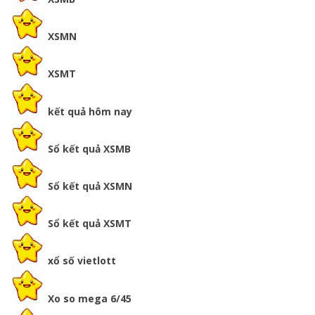
XSMN
XSMT
kết quả hôm nay
Sổ kết quả XSMB
Sổ kết quả XSMN
Sổ kết quả XSMT
xổ số vietlott
Xo so mega 6/45