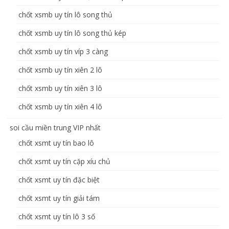
chốt xsmb uy tín lô song thủ
chốt xsmb uy tín lô song thủ kép
chốt xsmb uy tín víp 3 càng
chốt xsmb uy tín xiên 2 lô
chốt xsmb uy tín xiên 3 lô
chốt xsmb uy tín xiên 4 lô
soi cầu miền trung VIP nhất
chốt xsmt uy tín bao lô
chốt xsmt uy tín cặp xíu chủ
chốt xsmt uy tín đặc biệt
chốt xsmt uy tín giải tám
chốt xsmt uy tín lô 3 số