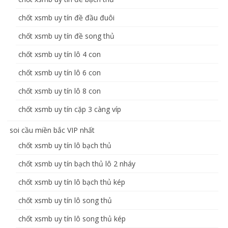
chốt xsmb uy tín đề đầu đuôi
chốt xsmb uy tín đề song thủ
chốt xsmb uy tín lô 4 con
chốt xsmb uy tín lô 6 con
chốt xsmb uy tín lô 8 con
chốt xsmb uy tín cặp 3 càng víp
soi cầu miền bắc VIP nhất
chốt xsmb uy tín lô bạch thủ
chốt xsmb uy tín bạch thủ lô 2 nháy
chốt xsmb uy tín lô bạch thủ kép
chốt xsmb uy tín lô song thủ
chốt xsmb uy tín lô song thủ kép