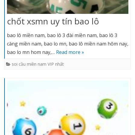
chốt xsmn uy tín bao lô
bao lô miền nam, bao lô 3 đài miền nam, bao lô 3
càng miền nam, bao lo mn, bao lô miền nam hôm nay,
bao lo mn hom nay,…
Read more »
soi cầu miền nam VIP nhất