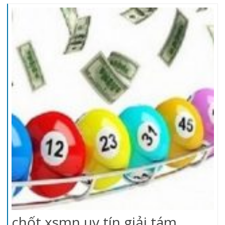
chốt xsmn uy tín giải tám