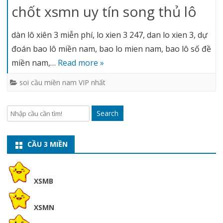
chốt xsmn uy tín song thủ lô
dàn lô xiên 3 miễn phí, lo xien 3 247, dan lo xien 3, dự
đoán bao lô miền nam, bao lo mien nam, bao lô số đề
miền nam,…
Read more »
soi cầu miền nam VIP nhất
Search
CẦU 3 MIỀN
XSMB
XSMN