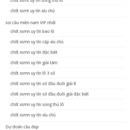
chốt xsmt uy tín song thủ lô
chốt xsmt uy tín xíu chủ
soi cầu miền nam VIP nhất
chốt xsmn uy tín bao lô
chốt xsmn uy tín cặp xíu chủ
chốt xsmn uy tín đặc biệt
chốt xsmn uy tín giải tám
chốt xsmn uy tín lô 3 số
chốt xsmn uy tín sớ đầu đuôi giải 8
chốt xsmn uy tín sớ đầu đuôi giải đặc biệt
chốt xsmn uy tín song thủ lô
chốt xsmn uy tín xíu chủ
Dự đoán cầu đẹp