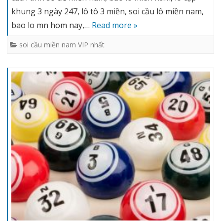
khung 3 ngày 247, lô tô 3 miền, soi cầu lô miền nam,
bao lo mn hom nay,…
Read more »
soi cầu miền nam VIP nhất