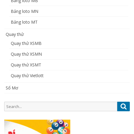
Bảng loto MB
Bảng loto MN
Bảng loto MT
Quay thử
Quay thử XSMB
Quay thử XSMN
Quay thử XSMT
Quay thử Vietlott
Sổ Mơ
Search
Sea
for: