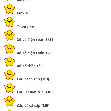
Max 4D
Thống kê
Xổ số điện toán 6x36
Xổ số điện toán 123
Xổ số thần tài
Cầu bạch thủ (MB)
Cầu lật liên tục (MB)
Cầu về cả cặp (MB)