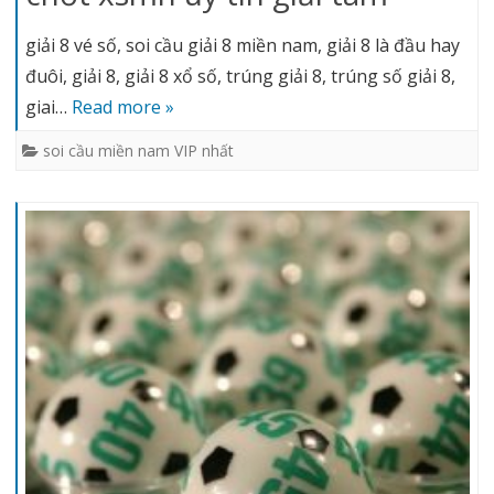
giải 8 vé số, soi cầu giải 8 miền nam, giải 8 là đầu hay
đuôi, giải 8, giải 8 xổ số, trúng giải 8, trúng số giải 8,
giai…
Read more »
soi cầu miền nam VIP nhất