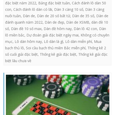
đặc biệt năm 2022
,
Bảng đặc biệt tuần
,
Cách đánh lô dàn 50
con
,
Cách đánh lô dàn có lãi
,
Dàn 3 càng 10 số
,
Dàn 3 càng
nuôi tuần
,
Dàn de
,
Dàn de 20 số bất tử
,
Dàn de 35 số
,
Dàn de
đánh quanh năm 2022
,
Dàn de đẹp
,
Dàn de XSMB
,
dàn đề 10
số
,
Dàn đề 10 số max
,
Dàn đề hôm nay
,
Dàn lô 42 con
,
Dàn
lô miền bắc
,
Dự đoán giải đặc biệt ngày mai
,
Không có chuyên
mục
,
Lô dàn hôm nay
,
Lô dàn là gì
,
Lô dàn miễn phí
,
Mua
bạch thủ lô
,
Soi cầu bạch thủ miền Bắc miễn phí
,
Thống kê 2
số cuối giải đặc biệt
,
Thống kê giải đặc biệt
,
Thống kê giải đặc
biệt lâu chưa về