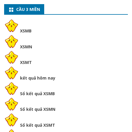
viết
CẦU 3 MIỀN
XSMB
XSMN
XSMT
kết quả hôm nay
Sổ kết quả XSMB
Sổ kết quả XSMN
Sổ kết quả XSMT