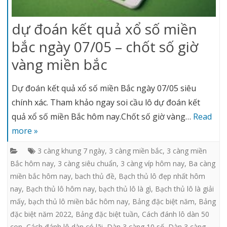
dự đoán kết quả xổ số miền
bắc ngày 07/05 – chốt số giờ
vàng miền bắc
Dự đoán kết quả xổ số miền Bắc ngày 07/05 siêu
chính xác. Tham khảo ngay soi cầu lô dự đoán kết
quả xổ số miền Bắc hôm nay.Chốt số giờ vàng…
Read
more »
3 càng khung 7 ngày
,
3 càng miền bắc
,
3 càng miền
Bắc hôm nay
,
3 càng siêu chuẩn
,
3 càng víp hôm nay
,
Ba càng
miền bắc hôm nay
,
bach thủ đề
,
Bạch thủ lô đẹp nhất hôm
nay
,
Bạch thủ lô hôm nay
,
bạch thủ lô là gì
,
Bạch thủ lô là giải
mấy
,
bạch thủ lô miền bắc hôm nay
,
Bảng đặc biệt năm
,
Bảng
đặc biệt năm 2022
,
Bảng đặc biệt tuần
,
Cách đánh lô dàn 50
con
,
Cách đánh lô dàn có lãi
,
Dàn 3 càng 10 số
,
Dàn 3 càng