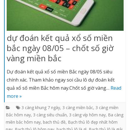
dự đoán kết quả xổ số miền
bắc ngày 08/05 – chốt số giờ
vàng miền bắc
Dự đoán kết quả xổ số miền Bắc ngày 08/05 siêu
chính xác. Tham khảo ngay soi cầu lô dự đoán kết
quả xổ số miền Bắc hôm nay.Chốt số giờ vàng…
Read
more »
3 càng khung 7 ngày
,
3 càng miền bắc
,
3 càng miền
Bắc hôm nay
,
3 càng siêu chuẩn
,
3 càng víp hôm nay
,
Ba càng
miền bắc hôm nay
,
bach thủ đề
,
Bạch thủ lô đẹp nhất hôm
nay
,
Bạch thủ lô hôm nay
,
bạch thủ lô là gì
,
Bạch thủ lô là giải