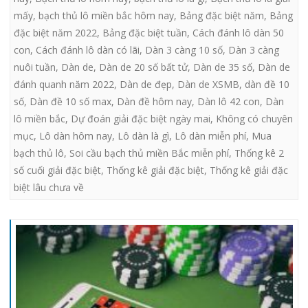
mấy
,
bạch thủ lô miền bắc hôm nay
,
Bảng đặc biệt năm
,
Bảng
đặc biệt năm 2022
,
Bảng đặc biệt tuần
,
Cách đánh lô dàn 50
con
,
Cách đánh lô dàn có lãi
,
Dàn 3 càng 10 số
,
Dàn 3 càng
nuôi tuần
,
Dàn de
,
Dàn de 20 số bất tử
,
Dàn de 35 số
,
Dàn de
đánh quanh năm 2022
,
Dàn de đẹp
,
Dàn de XSMB
,
dàn đề 10
số
,
Dàn đề 10 số max
,
Dàn đề hôm nay
,
Dàn lô 42 con
,
Dàn
lô miền bắc
,
Dự đoán giải đặc biệt ngày mai
,
Không có chuyên
mục
,
Lô dàn hôm nay
,
Lô dàn là gì
,
Lô dàn miễn phí
,
Mua
bạch thủ lô
,
Soi cầu bạch thủ miền Bắc miễn phí
,
Thống kê 2
số cuối giải đặc biệt
,
Thống kê giải đặc biệt
,
Thống kê giải đặc
biệt lâu chưa về