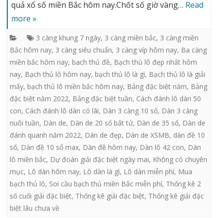
quả xổ số miền Bắc hôm nay.Chốt số giờ vàng…
Read
more »
3 càng khung 7 ngày
,
3 càng miền bắc
,
3 càng miền
Bắc hôm nay
,
3 càng siêu chuẩn
,
3 càng víp hôm nay
,
Ba càng
miền bắc hôm nay
,
bach thủ đề
,
Bạch thủ lô đẹp nhất hôm
nay
,
Bạch thủ lô hôm nay
,
bạch thủ lô là gì
,
Bạch thủ lô là giải
mấy
,
bạch thủ lô miền bắc hôm nay
,
Bảng đặc biệt năm
,
Bảng
đặc biệt năm 2022
,
Bảng đặc biệt tuần
,
Cách đánh lô dàn 50
con
,
Cách đánh lô dàn có lãi
,
Dàn 3 càng 10 số
,
Dàn 3 càng
nuôi tuần
,
Dàn de
,
Dàn de 20 số bất tử
,
Dàn de 35 số
,
Dàn de
đánh quanh năm 2022
,
Dàn de đẹp
,
Dàn de XSMB
,
dàn đề 10
số
,
Dàn đề 10 số max
,
Dàn đề hôm nay
,
Dàn lô 42 con
,
Dàn
lô miền bắc
,
Dự đoán giải đặc biệt ngày mai
,
Không có chuyên
mục
,
Lô dàn hôm nay
,
Lô dàn là gì
,
Lô dàn miễn phí
,
Mua
bạch thủ lô
,
Soi cầu bạch thủ miền Bắc miễn phí
,
Thống kê 2
số cuối giải đặc biệt
,
Thống kê giải đặc biệt
,
Thống kê giải đặc
biệt lâu chưa về