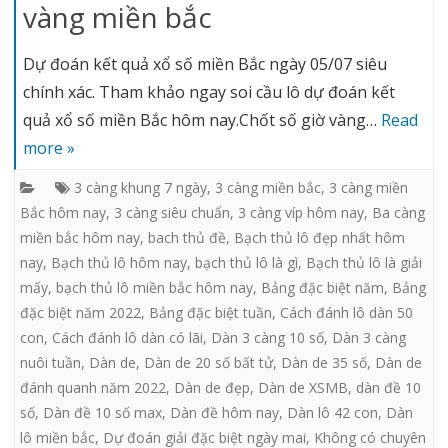
vàng miền bắc
Dự đoán kết quả xổ số miền Bắc ngày 05/07 siêu
chính xác. Tham khảo ngay soi cầu lô dự đoán kết
quả xổ số miền Bắc hôm nay.Chốt số giờ vàng…
Read
more »
3 càng khung 7 ngày
,
3 càng miền bắc
,
3 càng miền
Bắc hôm nay
,
3 càng siêu chuẩn
,
3 càng víp hôm nay
,
Ba càng
miền bắc hôm nay
,
bach thủ đề
,
Bạch thủ lô đẹp nhất hôm
nay
,
Bạch thủ lô hôm nay
,
bạch thủ lô là gì
,
Bạch thủ lô là giải
mấy
,
bạch thủ lô miền bắc hôm nay
,
Bảng đặc biệt năm
,
Bảng
đặc biệt năm 2022
,
Bảng đặc biệt tuần
,
Cách đánh lô dàn 50
con
,
Cách đánh lô dàn có lãi
,
Dàn 3 càng 10 số
,
Dàn 3 càng
nuôi tuần
,
Dàn de
,
Dàn de 20 số bất tử
,
Dàn de 35 số
,
Dàn de
đánh quanh năm 2022
,
Dàn de đẹp
,
Dàn de XSMB
,
dàn đề 10
số
,
Dàn đề 10 số max
,
Dàn đề hôm nay
,
Dàn lô 42 con
,
Dàn
lô miền bắc
,
Dự đoán giải đặc biệt ngày mai
,
Không có chuyên