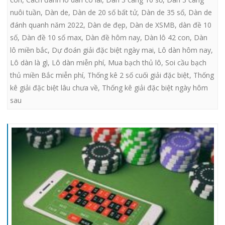
nuôi tuần
,
Dàn de
,
Dàn de 20 số bất tử
,
Dàn de 35 số
,
Dàn de
đánh quanh năm 2022
,
Dàn de đẹp
,
Dàn de XSMB
,
dàn đề 10
số
,
Dàn đề 10 số max
,
Dàn đề hôm nay
,
Dàn lô 42 con
,
Dàn
lô miền bắc
,
Dự đoán giải đặc biệt ngày mai
,
Lô dàn hôm nay
,
Lô dàn là gì
,
Lô dàn miễn phí
,
Mua bạch thủ lô
,
Soi cầu bạch
thủ miền Bắc miễn phí
,
Thống kê 2 số cuối giải đặc biệt
,
Thống
kê giải đặc biệt lâu chưa về
,
Thống kê giải đặc biệt ngày hôm
sau