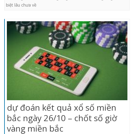
biệt lâu chưa về
dự đoán kết quả xổ số miền
bắc ngày 26/10 – chốt số giờ
vàng miền bắc