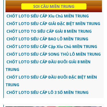
SOI CẦU MIỀN TRUNG
CHỐT LOTO SIÊU CẤP Xỉu Chủ MIỀN TRUNG
CHỐT LOTO SIÊU CẤP GIẢI ĐẶC BIỆT MIỀN TRUNG
CHỐT LOTO TO SIÊU CẤP GIẢI 8 MIỀN TRUNG
CHỐT LOTO SIÊU CẤP BAO LÔ MIỀN TRUNG
CHỐT LOTO SIÊU CẤP Cặp Xỉu Chủ MIỀN TRUNG
CHỐT LOTO SIÊU CẤP SONG THỦ LÔ MIỀN TRUNG
CHỐT LOTO SIÊU CẤP ĐẦU ĐUÔI GIẢI 8 MIỀN
TRUNG
CHỐT LOTO SIÊU CẤP ĐẦU ĐUÔI ĐẶC BIỆT MIỀN
TRUNG
CHỐT LOTO SIÊU CẤP LÔ 3 SỐ MIỀN TRUNG