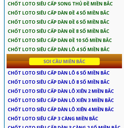
CHỐT LOTO SIÊU CẤP SONG THỦ ĐỀ MIỀN BẮC
CHỐT LOTO SIÊU CẤP DÀN ĐỀ 4 SỐ MIỀN BẮC
CHỐT LOTO SIÊU CẤP DÀN ĐỀ 6 SỐ MIỀN BẮC
CHỐT LOTO SIÊU CẤP DÀN ĐỀ 8 SỐ MIỀN BẮC
CHỐT LOTO SIÊU CẤP DÀN ĐỀ 10 SỐ MIỀN BẮC
CHỐT LOTO SIÊU CẤP DÀN LÔ 4 SỐ MIỀN BẮC
SOI CẦU MIỀN BẮC
CHỐT LOTO SIÊU CẤP DÀN LÔ 6 SỐ MIỀN BẮC
CHỐT LOTO SIÊU CẤP DÀN LÔ 8 SỐ MIỀN BẮC
CHỐT LOTO SIÊU CẤP DÀN LÔ XIÊN 2 MIỀN BẮC
CHỐT LOTO SIÊU CẤP DÀN LÔ XIÊN 3 MIỀN BẮC
CHỐT LOTO SIÊU CẤP DÀN LÔ XIÊN 4 MIỀN BẮC
CHỐT LOTO SIÊU CẤP 3 CÀNG MIỀN BẮC
CHỐT LOTO SIÊU CẤP DÀN 3 CÀNG 2 SỐ MIỀN BẮC