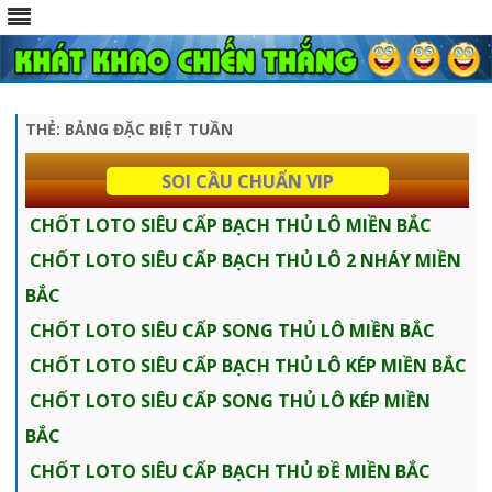
Skip
to
content
THẺ:
BẢNG ĐẶC BIỆT TUẦN
SOI CẦU CHUẨN VIP
CHỐT LOTO SIÊU CẤP BẠCH THỦ LÔ MIỀN BẮC
CHỐT LOTO SIÊU CẤP BẠCH THỦ LÔ 2 NHÁY MIỀN
BẮC
CHỐT LOTO SIÊU CẤP SONG THỦ LÔ MIỀN BẮC
CHỐT LOTO SIÊU CẤP BẠCH THỦ LÔ KÉP MIỀN BẮC
CHỐT LOTO SIÊU CẤP SONG THỦ LÔ KÉP MIỀN
BẮC
CHỐT LOTO SIÊU CẤP BẠCH THỦ ĐỀ MIỀN BẮC