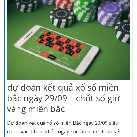
dự đoán kết quả xổ số miền
bắc ngày 29/09 – chốt số giờ
vàng miền bắc
Dự đoán kết quả xổ số miền Bắc ngày 29/09 siêu
chính xác. Tham khảo ngay soi cầu lô dự đoán kết