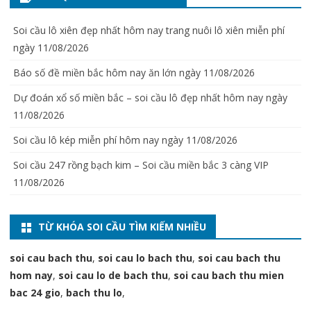
Soi cầu lô xiên đẹp nhất hôm nay trang nuôi lô xiên miễn phí
ngày 11/08/2026
Báo số đề miền bắc hôm nay ăn lớn ngày 11/08/2026
Dự đoán xổ số miền bắc – soi cầu lô đẹp nhất hôm nay ngày
11/08/2026
Soi cầu lô kép miễn phí hôm nay ngày 11/08/2026
Soi cầu 247 rồng bạch kim – Soi cầu miền bắc 3 càng VIP
11/08/2026
TỪ KHÓA SOI CẦU TÌM KIẾM NHIỀU
soi cau bach thu
,
soi cau lo bach thu
,
soi cau bach thu
hom nay
,
soi cau lo de bach thu
,
soi cau bach thu mien
bac 24 gio
,
bach thu lo
,