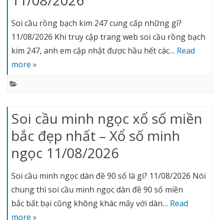
Soi cầu rồng bạch kim 247 cung cấp những gì?
11/08/2026 Khi truy cập trang web soi cầu rồng bạch
kim 247, anh em cập nhật được hầu hết các…
Read
more »
Soi cầu minh ngọc xổ số miền
bắc đẹp nhất – Xổ số minh
ngọc 11/08/2026
Soi cầu minh ngọc dàn đề 90 số là gì? 11/08/2026 Nói
chung thì soi cầu minh ngọc dàn đề 90 số miền
bắc bất bại cũng không khác mấy với dàn…
Read
more »