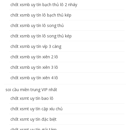
chốt xsmb uy tín bạch thủ lô 2 nháy
chốt xsmb uy tín lô bạch thủ kép
chốt xsmb uy tín lô song thủ
chốt xsmb uy tín lô song thủ kép
chốt xsmb uy tín víp 3 càng
chốt xsmb uy tín xiên 2 lô
chốt xsmb uy tín xiên 3 lô
chốt xsmb uy tín xiên 4 lô
soi cầu miền trung VIP nhất
chốt xsmt uy tín bao lô
chốt xsmt uy tín cặp xíu chủ
chốt xsmt uy tín đặc biệt
chốt xsmt uy tín giải tám