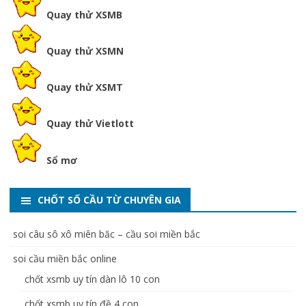
Quay thử XSMB
Quay thử XSMN
Quay thử XSMT
Quay thử Vietlott
Sổ mơ
CHỐT SỐ CẦU TỪ CHUYÊN GIA
soi câu sô xô miên băc – cầu soi miền bắc
soi cầu miền bắc online
chốt xsmb uy tín dàn lô 10 con
chốt xsmb uy tín đề 4 con