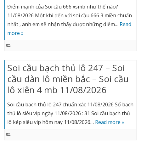
Điểm mạnh của Soi cầu 666 xsmb như thế nào?
11/08/2026 Một khi đến với soi cầu 666 3 miền chuẩn
nhất , anh em sẽ nhận thấy được những điểm…
Read
more »
Soi cầu bạch thủ lô 247 – Soi
cầu dàn lô miền bắc – Soi cầu
lô xiên 4 mb 11/08/2026
Soi cầu bạch thủ lô 247 chuẩn xác 11/08/2026 Số bạch
thủ lô siêu vip ngày 11/08/2026 : 31 Soi cầu bạch thủ
lô kép siêu vip hôm nay 11/08/2026…
Read more »