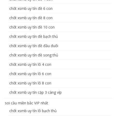
chốt xsmb uy tín đề 6 con
chốt xsmb uy tín đề 8 con
chốt xsmb uy tín đề 10 con
chốt xsmb uy tín đề bạch thủ
chốt xsmb uy tín đề đầu đuôi
chốt xsmb uy tín đề song thủ
chốt xsmb uy tín lô 4 con
chốt xsmb uy tín lô 6 con
chốt xsmb uy tín lô 8 con
chốt xsmb uy tín cặp 3 càng víp
soi cầu miền bắc VIP nhất
chốt xsmb uy tín lô bạch thủ