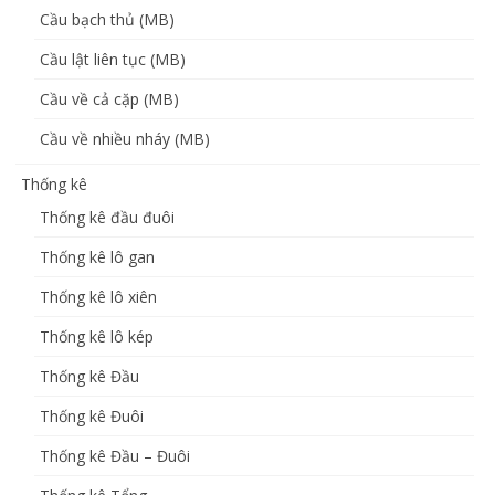
Cầu bạch thủ (MB)
Cầu lật liên tục (MB)
Cầu về cả cặp (MB)
Cầu về nhiều nháy (MB)
Thống kê
Thống kê đầu đuôi
Thống kê lô gan
Thống kê lô xiên
Thống kê lô kép
Thống kê Đầu
Thống kê Đuôi
Thống kê Đầu – Đuôi