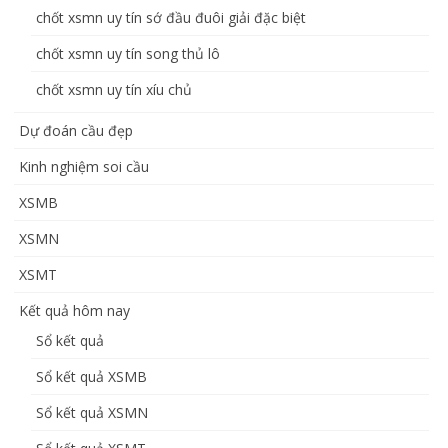
chốt xsmn uy tín sớ đầu đuôi giải đặc biệt
chốt xsmn uy tín song thủ lô
chốt xsmn uy tín xíu chủ
Dự đoán cầu đẹp
Kinh nghiệm soi cầu
XSMB
XSMN
XSMT
Kết quả hôm nay
Sổ kết quả
Sổ kết quả XSMB
Sổ kết quả XSMN