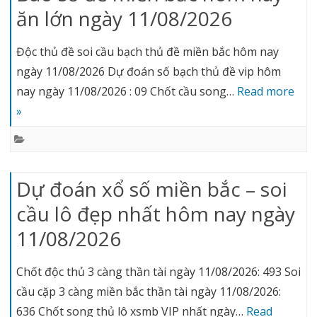
ăn lớn ngày 11/08/2026
Độc thủ đề soi cầu bạch thủ đề miền bắc hôm nay
ngày 11/08/2026 Dự đoán số bạch thủ đề vip hôm
nay ngày 11/08/2026 : 09 Chốt cầu song…
Read more
»
Dự đoán xổ số miền bắc – soi
cầu lô đẹp nhất hôm nay ngày
11/08/2026
Chốt độc thủ 3 càng thần tài ngày 11/08/2026: 493 Soi
cầu cặp 3 càng miền bắc thần tài ngày 11/08/2026:
636 Chốt song thủ lô xsmb VIP nhất ngày…
Read