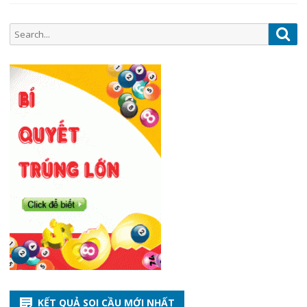
Search
Sea
for:
KẾT QUẢ SOI CẦU MỚI NHẤT