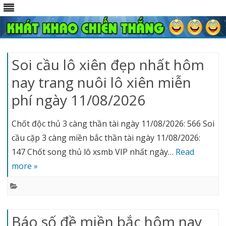
Skip
to
content
Soi cầu lô xiên đẹp nhất hôm
nay trang nuôi lô xiên miễn
phí ngày 11/08/2026
Chốt độc thủ 3 càng thần tài ngày 11/08/2026: 566 Soi
cầu cặp 3 càng miền bắc thần tài ngày 11/08/2026:
147 Chốt song thủ lô xsmb VIP nhất ngày…
Read
more »
Báo số đề miền bắc hôm nay