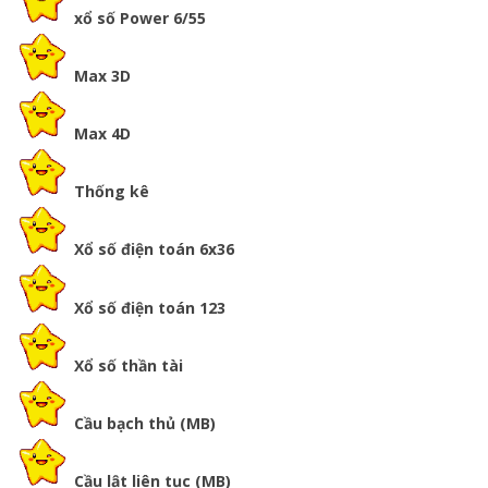
xổ số Power 6/55
Max 3D
Max 4D
Thống kê
Xổ số điện toán 6x36
Xổ số điện toán 123
Xổ số thần tài
Cầu bạch thủ (MB)
Cầu lật liên tục (MB)