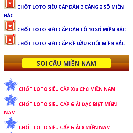
CHỐT LOTO SIÊU CẤP DÀN 3 CÀNG 2 SỐ MIỀN
BẮC
CHỐT LOTO SIÊU CẤP DÀN LÔ 10 SỐ MIỀN BẮC
CHỐT LOTO SIÊU CẤP ĐỀ ĐẦU ĐUÔI MIỀN BẮC
SOI CẦU MIỀN NAM
CHỐT LOTO SIÊU CẤP Xỉu Chủ MIỀN NAM
CHỐT LOTO SIÊU CẤP GIẢI ĐẶC BIỆT MIỀN
NAM
CHỐT LOTO SIÊU CẤP GIẢI 8 MIỀN NAM