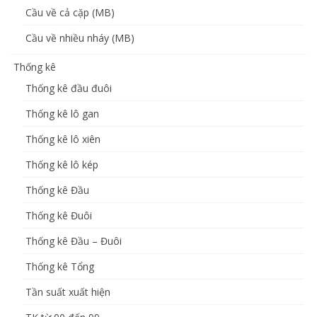
Cầu về cả cặp (MB)
Cầu về nhiều nháy (MB)
Thống kê
Thống kê đầu đuôi
Thống kê lô gan
Thống kê lô xiên
Thống kê lô kép
Thống kê Đầu
Thống kê Đuôi
Thống kê Đầu – Đuôi
Thống kê Tổng
Tần suất xuất hiện