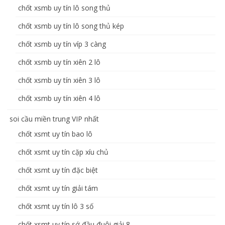
chốt xsmb uy tín lô song thủ
chốt xsmb uy tín lô song thủ kép
chốt xsmb uy tín víp 3 càng
chốt xsmb uy tín xiên 2 lô
chốt xsmb uy tín xiên 3 lô
chốt xsmb uy tín xiên 4 lô
soi cầu miền trung VIP nhất
chốt xsmt uy tín bao lô
chốt xsmt uy tín cặp xíu chủ
chốt xsmt uy tín đặc biệt
chốt xsmt uy tín giải tám
chốt xsmt uy tín lô 3 số
chốt xsmt uy tín sớ đầu đuôi giải 8