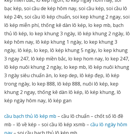
kép
bạc kép, soi cầu de kép hôm nay, soi cầu kép, soi cầu lô
kép 24h, soi cầu lô kép chuẩn, soi kep khung 2 ngay, soi
lô kép miễn phí, thống kê dàn lô kép, lo kep mb, bạch
thủ lô kép, lo kep khung 3 ngày, lô kép khung 2 ngày, lô
kép hôm nay, lô kép khung 1 ngày, lo kep khung 3
ngày, lô kép, lo kep, lô kép khung 5 ngày, lo kep khung
3 ngay 247, lô kép miền bắc, lo kep hom nay, lo kep 247,
lô kép nuôi khung 2 ngày, lo kep mb, lô kép nuôi khung
3 ngày siêu chuẩn ăn, lo kep dep, lô kép đẹp, lô kép
trong ngày, lo kep 888, lô kép 888, nuôi lô kép, kep
khung 2 ngay, thống kê dàn lô kép, lô kép khung, lô
kép ngày hôm nay, lô kép gan
cầu bạch thủ lô kép mb
– cầu lô chuẩn – chốt số lô đề
mb – lô về kép – soi cầu lô kép xsmb –
cầu lô ngày hôm
nay
– soi cầu bạch thủ lô kép mb