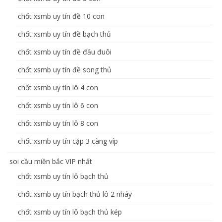
chốt xsmb uy tín đề 10 con
chốt xsmb uy tín đề bạch thủ
chốt xsmb uy tín đề đầu đuôi
chốt xsmb uy tín đề song thủ
chốt xsmb uy tín lô 4 con
chốt xsmb uy tín lô 6 con
chốt xsmb uy tín lô 8 con
chốt xsmb uy tín cặp 3 càng víp
soi cầu miền bắc VIP nhất
chốt xsmb uy tín lô bạch thủ
chốt xsmb uy tín bạch thủ lô 2 nháy
chốt xsmb uy tín lô bạch thủ kép