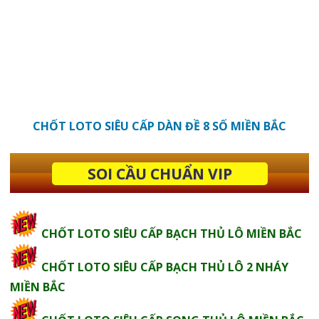
CHỐT LOTO SIÊU CẤP DÀN ĐỀ 8 SỐ MIỀN BẮC
SOI CẦU CHUẨN VIP
CHỐT LOTO SIÊU CẤP BẠCH THỦ LÔ MIỀN BẮC
CHỐT LOTO SIÊU CẤP BẠCH THỦ LÔ 2 NHÁY
MIỀN BẮC