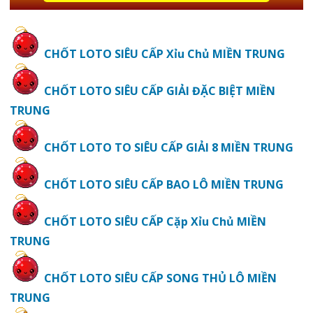
CHỐT LOTO SIÊU CẤP Xỉu Chủ MIỀN TRUNG
CHỐT LOTO SIÊU CẤP GIẢI ĐẶC BIỆT MIỀN
TRUNG
CHỐT LOTO TO SIÊU CẤP GIẢI 8 MIỀN TRUNG
CHỐT LOTO SIÊU CẤP BAO LÔ MIỀN TRUNG
CHỐT LOTO SIÊU CẤP Cặp Xỉu Chủ MIỀN
TRUNG
CHỐT LOTO SIÊU CẤP SONG THỦ LÔ MIỀN
TRUNG