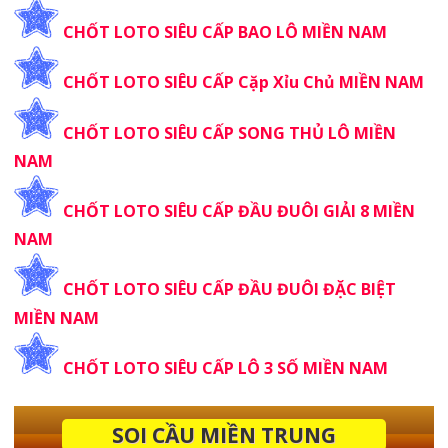
CHỐT LOTO SIÊU CẤP BAO LÔ MIỀN NAM
CHỐT LOTO SIÊU CẤP Cặp Xỉu Chủ MIỀN NAM
CHỐT LOTO SIÊU CẤP SONG THỦ LÔ MIỀN
NAM
CHỐT LOTO SIÊU CẤP ĐẦU ĐUÔI GIẢI 8 MIỀN
NAM
CHỐT LOTO SIÊU CẤP ĐẦU ĐUÔI ĐẶC BIỆT
MIỀN NAM
CHỐT LOTO SIÊU CẤP LÔ 3 SỐ MIỀN NAM
SOI CẦU MIỀN TRUNG