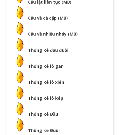
Cầu lật liên tục (MB)
Cầu về cả cặp (MB)
Cầu về nhiều nháy (MB)
Thống kê đầu đuôi
Thống kê lô gan
Thống kê lô xiên
Thống kê lô kép
Thống kê Đầu
Thống kê Đuôi