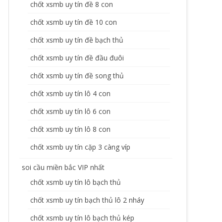
chốt xsmb uy tín đề 8 con
chốt xsmb uy tín đề 10 con
chốt xsmb uy tín đề bạch thủ
chốt xsmb uy tín đề đầu đuôi
chốt xsmb uy tín đề song thủ
chốt xsmb uy tín lô 4 con
chốt xsmb uy tín lô 6 con
chốt xsmb uy tín lô 8 con
chốt xsmb uy tín cặp 3 càng víp
soi cầu miền bắc VIP nhất
chốt xsmb uy tín lô bạch thủ
chốt xsmb uy tín bạch thủ lô 2 nháy
chốt xsmb uy tín lô bạch thủ kép