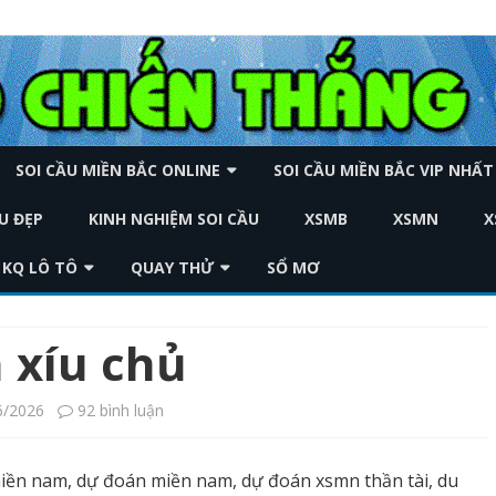
Skip
SOI CẦU MIỀN BẮC ONLINE
SOI CẦU MIỀN BẮC VIP NHẤT
to
content
U ĐẸP
CHỐT XSMB UY TÍN DÀN LÔ 10
KINH NGHIỆM SOI CẦU
CHỐT XSMB UY TÍN LÔ BẠCH
XSMB
XSMN
X
CON
THỦ
KQ LÔ TÔ
QUAY THỬ
SỔ MƠ
CHỐT XSMB UY TÍN ĐỀ 4 CON
CHỐT XSMB UY TÍN BẠCH THỦ
I
BẢNG LOTO MB
QUAY THỬ XSMB
LÔ 2 NHÁY
CHỐT XSMB UY TÍN ĐỀ 6 CON
 xíu chủ
BẢNG LOTO MN
QUAY THỬ XSMN
CHỐT XSMB UY TÍN LÔ BẠCH
CHỐT XSMB UY TÍN ĐỀ 8 CON
THỦ KÉP
BẢNG LOTO MT
QUAY THỬ XSMT
ở
6/2026
92 bình luận
CHỐT XSMB UY TÍN ĐỀ 10 CON
CHỐT XSMB UY TÍN LÔ SONG
chốt
QUAY THỬ VIETLOTT
THỦ
CHỐT XSMB UY TÍN ĐỀ BẠCH
miền nam, dự đoán miền nam, dự đoán xsmn thần tài, du
xsmn
THỦ