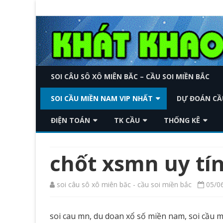
SOI CÂU SÔ XÔ MIÊN BĂC – CẦU SOI MIỀN BẮC
SOI CẦU MIỀN NAM VIP NHẤT
DỰ ĐOÁN CẦ
CHỐT XSMN UY TÍN BAO LÔ
ĐIỆN TOÁN
TK CẦU
THỐNG KÊ
CHỐT XSMN UY TÍN CẶP XÍU
XỔ SỐ ĐIỆN TOÁN 6×36
CẦU BẠCH THỦ (MB)
THỐNG KÊ ĐẦU ĐUÔ
CHỦ
chốt xsmn uy tín
XỔ SỐ ĐIỆN TOÁN 123
CẦU LẬT LIÊN TỤC (MB)
THỐNG KÊ LÔ GAN
CHỐT XSMN UY TÍN ĐẶC BIỆT
XỔ SỐ THẦN TÀI
CẦU VỀ CẢ CẶP (MB)
THỐNG KÊ LÔ XIÊN
soi câu sô xô miên băc - cầu soi miền bắc
05/0
CHỐT XSMN UY TÍN GIẢI TÁM
CẦU VỀ NHIỀU NHÁY (MB)
THỐNG KÊ LÔ KÉP
CHỐT XSMN UY TÍN LÔ 3 SỐ
soi cau mn, du doan xổ số miền nam, soi cầu 
THỐNG KÊ ĐẦU