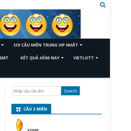
SOI CẦU MIỀN TRUNG VIP NHẤT
SMT
CHỐT XSMT UY TÍN BAO LÔ
KẾT QUẢ HÔM NAY
VIETLOTT
CHỐT XSMT UY TÍN CẶP XÍU
SỔ KẾT QUẢ
XỔ SỐ VIETLOTT
CHỦ
SỔ KẾT QUẢ XSMB
XỔ SỐ MEGA 6/45
CHỐT XSMT UY TÍN ĐẶC BIỆT
Search
SỔ KẾT QUẢ XSMN
XỔ SỐ POWER 6/55
CHỐT XSMT UY TÍN GIẢI TÁM
SỔ KẾT QUẢ XSMT
MAX 3D
CẦU 3 MIỀN
CHỐT XSMT UY TÍN LÔ 3 SỐ
MAX 4D
CHỐT XSMT UY TÍN SỚ ĐẦU
THỐNG KÊ
ĐUÔI GIẢI 8
XSMB