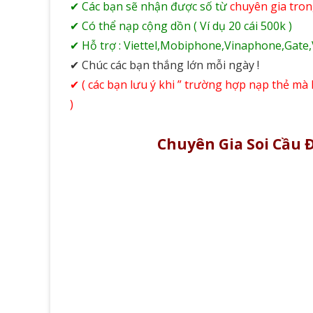
✔ Các bạn sẽ nhận được số từ
chuyên gia tron
✔ Có thể nạp cộng dồn ( Ví dụ 20 cái 500k )
✔ Hỗ trợ : Viettel,Mobiphone,Vinaphone,Gat
✔ Chúc các bạn thắng lớn mỗi ngày !
✔ ( các bạn lưu ý khi ” trường hợp nạp thẻ mà
)
Chuyên Gia Soi Cầu 