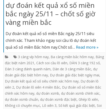
dự đoán kết quả xổ số miền
bắc ngày 25/11 – chốt số giờ
vàng miền bắc
Dự đoán kết quả xổ số miền Bắc ngày 25/11 siêu
chính xác. Tham khảo ngay soi cầu lô dự đoán kết
quả xổ số miền Bắc hôm nay.Chốt số…
Read more »
3 càng víp hôm nay
,
Ba càng miền bắc hôm nay
,
Bảng
đặc biệt năm 2021
,
Cách soi cầu lô xiên
,
DÀN 3 càng 192 số
,
Dàn 3 càng đánh quanh năm
,
Dàn de 3 càng miền Bắc
,
dự
đoán giải đặc biệt hôm nay
,
Dự đoán giải đặc biệt ngày mai
,
Dự đoán kết quả xổ số siêu chính xác hôm nay
,
Dự đoán lô
xiên 2
,
Dự đoán lô xiên 4 miền Bắc
,
Dự đoán xổ số miền Bắc
chính xác hôm nay
,
dự đoán xsmb
,
dự đoán xsmb chính xác
,
dự đoán xsmb chuẩn
,
dự đoán xsmb đặc biệt
,
Ghép lô xiên
,
Không có chuyên mục
,
Lô xiên 3
,
Số kết quả giải đặc biệt
,
Soi