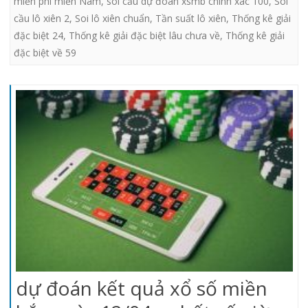
miễn phí miền Nam
,
soi cầu dự đoán xsmb chính xác 100
,
Soi
cầu lô xiên 2
,
Soi lô xiên chuẩn
,
Tần suất lô xiên
,
Thống kê giải
đặc biệt 24
,
Thống kê giải đặc biệt lâu chưa về
,
Thống kê giải
đặc biệt về 59
dự đoán kết quả xổ số miền