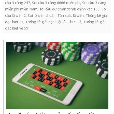
cầu 3 càng 247
,
Soi cầu 3 càng 6666 miễn phí
,
Soi cầu 3 càng
miễn phí miền Nam
,
soi cầu dự đoán xsmb chính xác 100
,
Soi
cầu lô xiên 2
,
Soi lô xiên chuẩn
,
Tần suất lô xiên
,
Thống kê giải
đặc biệt 24
,
Thống kê giải đặc biệt lâu chưa về
,
Thống kê giải
đặc biệt về 59