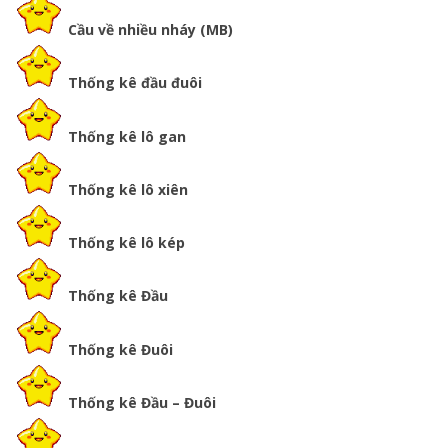
Cầu về nhiều nháy (MB)
Thống kê đầu đuôi
Thống kê lô gan
Thống kê lô xiên
Thống kê lô kép
Thống kê Đầu
Thống kê Đuôi
Thống kê Đầu – Đuôi