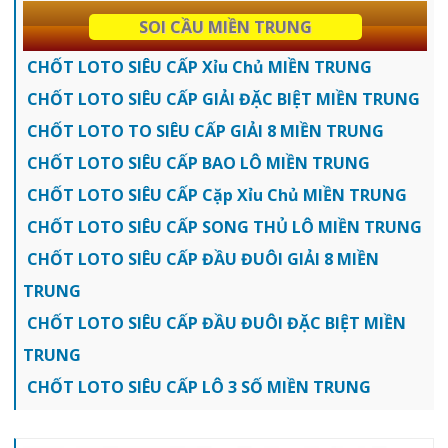
SOI CẦU MIỀN TRUNG
CHỐT LOTO SIÊU CẤP Xỉu Chủ MIỀN TRUNG
CHỐT LOTO SIÊU CẤP GIẢI ĐẶC BIỆT MIỀN TRUNG
CHỐT LOTO TO SIÊU CẤP GIẢI 8 MIỀN TRUNG
CHỐT LOTO SIÊU CẤP BAO LÔ MIỀN TRUNG
CHỐT LOTO SIÊU CẤP Cặp Xỉu Chủ MIỀN TRUNG
CHỐT LOTO SIÊU CẤP SONG THỦ LÔ MIỀN TRUNG
CHỐT LOTO SIÊU CẤP ĐẦU ĐUÔI GIẢI 8 MIỀN
TRUNG
CHỐT LOTO SIÊU CẤP ĐẦU ĐUÔI ĐẶC BIỆT MIỀN
TRUNG
CHỐT LOTO SIÊU CẤP LÔ 3 SỐ MIỀN TRUNG