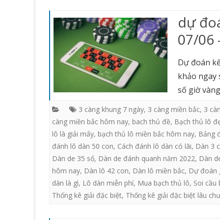
dự đoá
07/06 
Dự đoán kế
khảo ngay 
số giờ vàn
3 càng khung 7 ngày
,
3 càng miền bắc
,
3 cà
càng miền bắc hôm nay
,
bach thủ đề
,
Bạch thủ lô đ
lô là giải mấy
,
bạch thủ lô miền bắc hôm nay
,
Bảng đ
đánh lô dàn 50 con
,
Cách đánh lô dàn có lãi
,
Dàn 3 c
Dàn de 35 số
,
Dàn de đánh quanh năm 2022
,
Dàn d
hôm nay
,
Dàn lô 42 con
,
Dàn lô miền bắc
,
Dự đoán g
dàn là gì
,
Lô dàn miễn phí
,
Mua bạch thủ lô
,
Soi cầu
Thống kê giải đặc biệt
,
Thống kê giải đặc biệt lâu ch