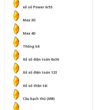
xổ số Power 6/55
Max 3D
Max 4D
Thống kê
Xổ số điện toán 6x36
Xổ số điện toán 123
Xổ số thần tài
Cầu bạch thủ (MB)