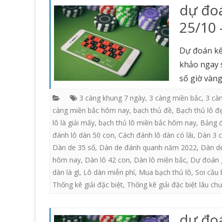
dự đoá
25/10 
Dự đoán kế
khảo ngay 
số giờ vàn
3 càng khung 7 ngày
,
3 càng miền bắc
,
3 cà
càng miền bắc hôm nay
,
bach thủ đề
,
Bạch thủ lô đ
lô là giải mấy
,
bạch thủ lô miền bắc hôm nay
,
Bảng đ
đánh lô dàn 50 con
,
Cách đánh lô dàn có lãi
,
Dàn 3 c
Dàn de 35 số
,
Dàn de đánh quanh năm 2022
,
Dàn d
hôm nay
,
Dàn lô 42 con
,
Dàn lô miền bắc
,
Dự đoán g
dàn là gì
,
Lô dàn miễn phí
,
Mua bạch thủ lô
,
Soi cầu
Thống kê giải đặc biệt
,
Thống kê giải đặc biệt lâu ch
dự đoá