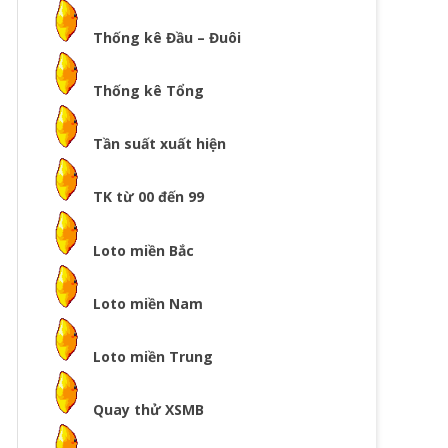
Thống kê Đầu – Đuôi
Thống kê Tổng
Tần suất xuất hiện
TK từ 00 đến 99
Loto miền Bắc
Loto miền Nam
Loto miền Trung
Quay thử XSMB