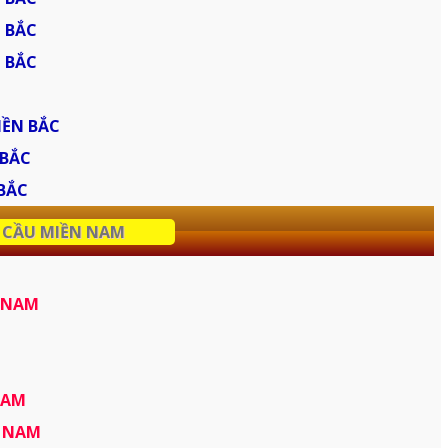
N BẮC
N BẮC
IỀN BẮC
 BẮC
BẮC
 CẦU MIỀN NAM
N NAM
NAM
N NAM