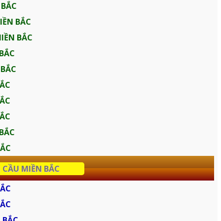
CHỐT XSMB UY TÍN LÔ SONG
 BẮC
THỦ KÉP
CHỐT XSMB UY TÍN ĐỀ ĐẦU
IỀN BẮC
ĐUÔI
CHỐT XSMB UY TÍN VÍP 3 CÀNG
MIỀN BẮC
ÔI
CHỐT XSMB UY TÍN ĐỀ SONG
 BẮC
CHỐT XSMB UY TÍN XIÊN 2 LÔ
THỦ
 BẮC
CHỐT XSMB UY TÍN XIÊN 3 LÔ
N
CHỐT XSMB UY TÍN LÔ 4 CON
BẮC
CHỐT XSMB UY TÍN XIÊN 4 LÔ
BẮC
CHỐT XSMB UY TÍN LÔ 6 CON
BẮC
CHỐT XSMB UY TÍN LÔ 8 CON
 BẮC
CHỐT XSMB UY TÍN CẶP 3
BẮC
CÀNG VÍP
I CẦU MIỀN BẮC
BẮC
BẮC
N BẮC