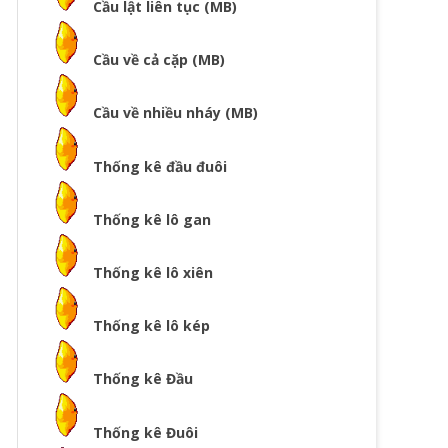
Cầu lật liên tục (MB)
Cầu về cả cặp (MB)
Cầu về nhiều nháy (MB)
Thống kê đầu đuôi
Thống kê lô gan
Thống kê lô xiên
Thống kê lô kép
Thống kê Đầu
Thống kê Đuôi