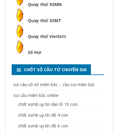
Quay thử XSMN
Quay thử XSMT
Quay thử Vietlott
Sổ mơ
CHỐT SỐ CẦU TỪ CHUYÊN GIA
soi câu sô xô miên băc – cầu soi miền bắc
soi cầu miền bắc online
chốt xsmb uy tín dàn lô 10 con
chốt xsmb uy tín đề 4 con
chốt xsmb uy tín đề 6 con