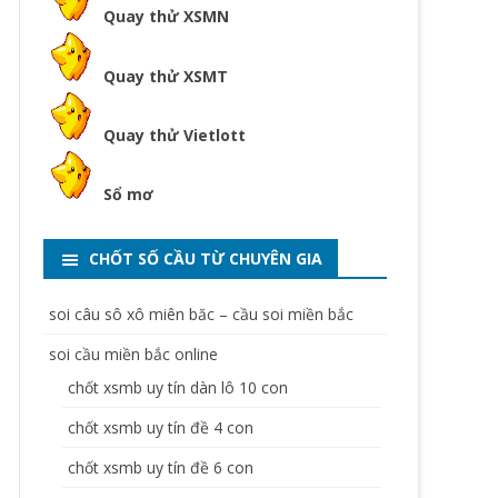
Quay thử XSMN
Quay thử XSMT
Quay thử Vietlott
Sổ mơ
CHỐT SỐ CẦU TỪ CHUYÊN GIA
soi câu sô xô miên băc – cầu soi miền bắc
soi cầu miền bắc online
chốt xsmb uy tín dàn lô 10 con
chốt xsmb uy tín đề 4 con
chốt xsmb uy tín đề 6 con