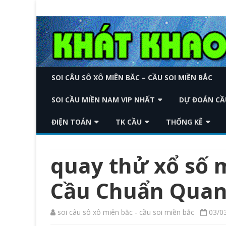
SOI CÂU SÔ XÔ MIÊN BĂC – CẦU SOI MIỀN BẮC
SOI CẦU MIỀN NAM VIP NHẤT
DỰ ĐOÁN CẦ
CHỐT XSMN UY TÍN BAO LÔ
ĐIỆN TOÁN
TK CẦU
THỐNG KÊ
CHỐT XSMN UY TÍN CẶP XÍU
XỔ SỐ ĐIỆN TOÁN 6×36
CẦU BẠCH THỦ (MB)
THỐNG KÊ ĐẦU ĐUÔ
CHỦ
quay thử xổ số m
XỔ SỐ ĐIỆN TOÁN 123
CẦU LẬT LIÊN TỤC (MB)
THỐNG KÊ LÔ GAN
CHỐT XSMN UY TÍN ĐẶC BIỆT
Cầu Chuẩn Qua
XỔ SỐ THẦN TÀI
CẦU VỀ CẢ CẶP (MB)
THỐNG KÊ LÔ XIÊN
CHỐT XSMN UY TÍN GIẢI TÁM
CẦU VỀ NHIỀU NHÁY (MB)
THỐNG KÊ LÔ KÉP
soi câu sô xô miên băc - cầu soi miền bắc
03/0
CHỐT XSMN UY TÍN LÔ 3 SỐ
THỐNG KÊ ĐẦU