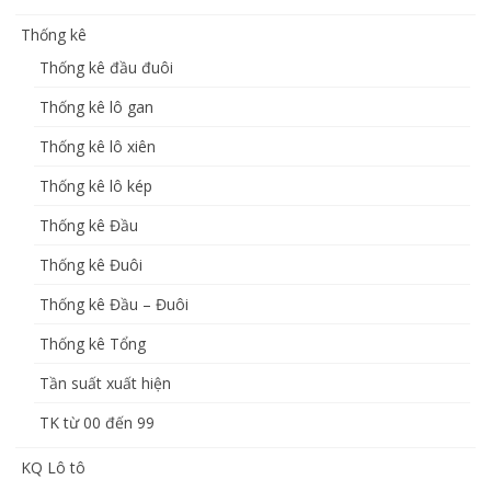
Thống kê
Thống kê đầu đuôi
Thống kê lô gan
Thống kê lô xiên
Thống kê lô kép
Thống kê Đầu
Thống kê Đuôi
Thống kê Đầu – Đuôi
Thống kê Tổng
Tần suất xuất hiện
TK từ 00 đến 99
KQ Lô tô