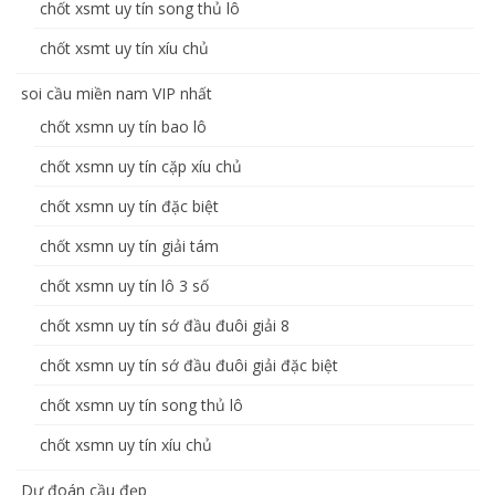
chốt xsmt uy tín song thủ lô
chốt xsmt uy tín xíu chủ
soi cầu miền nam VIP nhất
chốt xsmn uy tín bao lô
chốt xsmn uy tín cặp xíu chủ
chốt xsmn uy tín đặc biệt
chốt xsmn uy tín giải tám
chốt xsmn uy tín lô 3 số
chốt xsmn uy tín sớ đầu đuôi giải 8
chốt xsmn uy tín sớ đầu đuôi giải đặc biệt
chốt xsmn uy tín song thủ lô
chốt xsmn uy tín xíu chủ
Dự đoán cầu đẹp