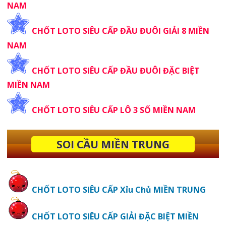
NAM
CHỐT LOTO SIÊU CẤP ĐẦU ĐUÔI GIẢI 8 MIỀN
NAM
CHỐT LOTO SIÊU CẤP ĐẦU ĐUÔI ĐẶC BIỆT
MIỀN NAM
CHỐT LOTO SIÊU CẤP LÔ 3 SỐ MIỀN NAM
SOI CẦU MIỀN TRUNG
CHỐT LOTO SIÊU CẤP Xỉu Chủ MIỀN TRUNG
CHỐT LOTO SIÊU CẤP GIẢI ĐẶC BIỆT MIỀN