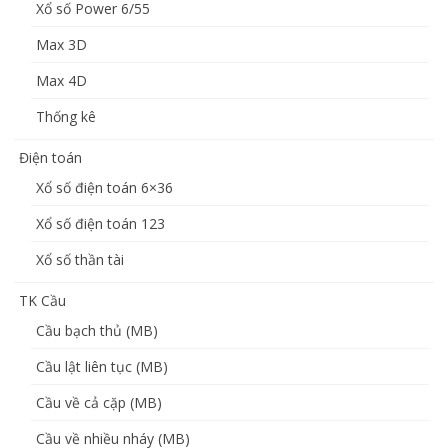
Xổ số Power 6/55
Max 3D
Max 4D
Thống kê
Điện toán
Xổ số điện toán 6×36
Xổ số điện toán 123
Xổ số thần tài
TK Cầu
Cầu bạch thủ (MB)
Cầu lật liên tục (MB)
Cầu về cả cặp (MB)
Cầu về nhiều nháy (MB)