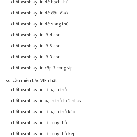
chốt xsmb uy tín đề bạch thủ
chốt xsmb uy tín đề đầu đuôi
chốt xsmb uy tín đề song thủ
chốt xsmb uy tín lô 4 con
chốt xsmb uy tín lô 6 con
chốt xsmb uy tín lô 8 con
chốt xsmb uy tín cặp 3 càng víp
soi cầu miền bắc VIP nhất
chốt xsmb uy tín lô bạch thủ
chốt xsmb uy tín bạch thủ lô 2 nháy
chốt xsmb uy tín lô bạch thủ kép
chốt xsmb uy tín lô song thủ
chốt xsmb uy tín lô song thủ kép