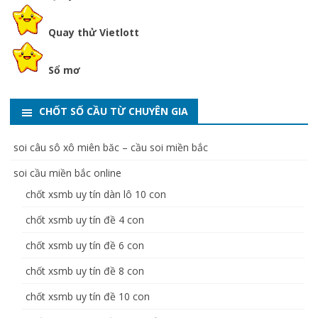
Quay thử Vietlott
Sổ mơ
CHỐT SỐ CẦU TỪ CHUYÊN GIA
soi câu sô xô miên băc – cầu soi miền bắc
soi cầu miền bắc online
chốt xsmb uy tín dàn lô 10 con
chốt xsmb uy tín đề 4 con
chốt xsmb uy tín đề 6 con
chốt xsmb uy tín đề 8 con
chốt xsmb uy tín đề 10 con