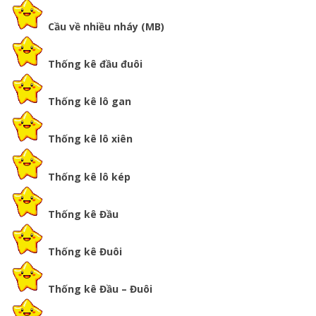
Cầu về nhiều nháy (MB)
Thống kê đầu đuôi
Thống kê lô gan
Thống kê lô xiên
Thống kê lô kép
Thống kê Đầu
Thống kê Đuôi
Thống kê Đầu – Đuôi