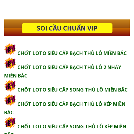
SOI CẦU CHUẨN VIP
CHỐT LOTO SIÊU CẤP BẠCH THỦ LÔ MIỀN BẮC
CHỐT LOTO SIÊU CẤP BẠCH THỦ LÔ 2 NHÁY
MIỀN BẮC
CHỐT LOTO SIÊU CẤP SONG THỦ LÔ MIỀN BẮC
CHỐT LOTO SIÊU CẤP BẠCH THỦ LÔ KÉP MIỀN
BẮC
CHỐT LOTO SIÊU CẤP SONG THỦ LÔ KÉP MIỀN