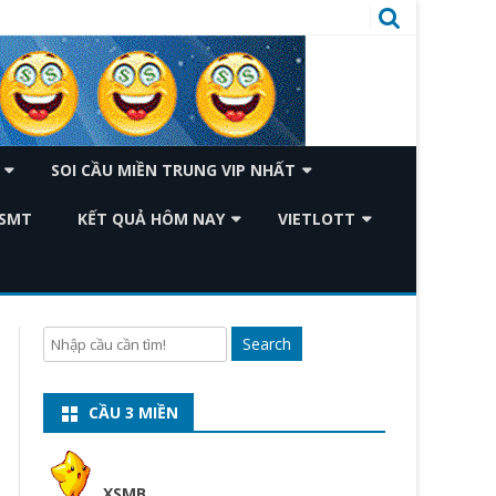
SOI CẦU MIỀN TRUNG VIP NHẤT
SMT
CHỐT XSMT UY TÍN BAO LÔ
KẾT QUẢ HÔM NAY
VIETLOTT
CHỐT XSMT UY TÍN CẶP XÍU
SỔ KẾT QUẢ
XỔ SỐ VIETLOTT
CHỦ
SỔ KẾT QUẢ XSMB
XỔ SỐ MEGA 6/45
CHỐT XSMT UY TÍN ĐẶC BIỆT
Search
SỔ KẾT QUẢ XSMN
XỔ SỐ POWER 6/55
CHỐT XSMT UY TÍN GIẢI TÁM
SỔ KẾT QUẢ XSMT
MAX 3D
CẦU 3 MIỀN
CHỐT XSMT UY TÍN LÔ 3 SỐ
MAX 4D
CHỐT XSMT UY TÍN SỚ ĐẦU
THỐNG KÊ
ĐUÔI GIẢI 8
XSMB