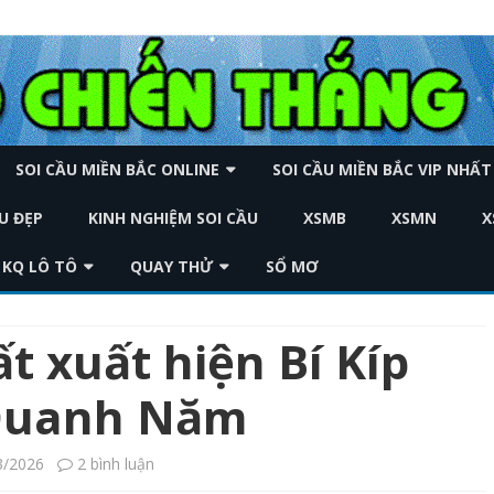
Skip
SOI CẦU MIỀN BẮC ONLINE
SOI CẦU MIỀN BẮC VIP NHẤT
to
content
U ĐẸP
CHỐT XSMB UY TÍN DÀN LÔ 10
KINH NGHIỆM SOI CẦU
CHỐT XSMB UY TÍN LÔ BẠCH
XSMB
XSMN
X
CON
THỦ
KQ LÔ TÔ
QUAY THỬ
SỔ MƠ
CHỐT XSMB UY TÍN ĐỀ 4 CON
CHỐT XSMB UY TÍN BẠCH THỦ
I
BẢNG LOTO MB
QUAY THỬ XSMB
LÔ 2 NHÁY
CHỐT XSMB UY TÍN ĐỀ 6 CON
t xuất hiện Bí Kíp
BẢNG LOTO MN
QUAY THỬ XSMN
CHỐT XSMB UY TÍN LÔ BẠCH
CHỐT XSMB UY TÍN ĐỀ 8 CON
THỦ KÉP
 Quanh Năm
BẢNG LOTO MT
QUAY THỬ XSMT
CHỐT XSMB UY TÍN ĐỀ 10 CON
CHỐT XSMB UY TÍN LÔ SONG
QUAY THỬ VIETLOTT
THỦ
ở
3/2026
2 bình luận
CHỐT XSMB UY TÍN ĐỀ BẠCH
THỦ