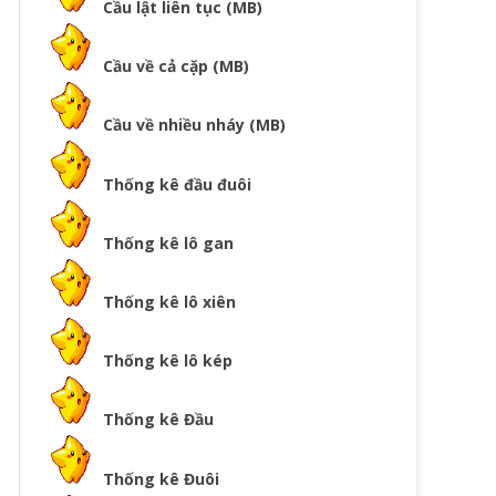
Cầu lật liên tục (MB)
Cầu về cả cặp (MB)
Cầu về nhiều nháy (MB)
Thống kê đầu đuôi
Thống kê lô gan
Thống kê lô xiên
Thống kê lô kép
Thống kê Đầu
Thống kê Đuôi