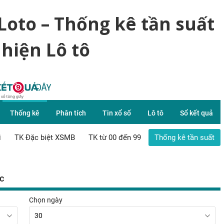
CHỐT XSMB UY TÍN LÔ SONG
Thống
THỦ KÉP
Loto – Thống kê tần suất
CHỐT XSMB UY TÍN ĐỀ ĐẦU
kê
ĐUÔI
CHỐT XSMB UY TÍN VÍP 3 CÀNG
tần
ÔI
 hiện Lô tô
CHỐT XSMB UY TÍN ĐỀ SONG
CHỐT XSMB UY TÍN XIÊN 2 LÔ
suất
THỦ
xuất
CHỐT XSMB UY TÍN XIÊN 3 LÔ
N
CHỐT XSMB UY TÍN LÔ 4 CON
hiện
CHỐT XSMB UY TÍN XIÊN 4 LÔ
CHỐT XSMB UY TÍN LÔ 6 CON
Bí
CHỐT XSMB UY TÍN LÔ 8 CON
Kíp
CHỐT XSMB UY TÍN CẶP 3
Bắt
CÀNG VÍP
Cầu
Chuẩn
Quanh
Năm