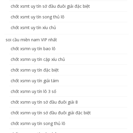
chốt xsmt uy tín sớ đầu đuôi giải đặc biệt
chốt xsmt uy tín song thủ lô
chốt xsmt uy tín xíu chủ
soi cầu miền nam VIP nhất
chốt xsmn uy tín bao lô
chốt xsmn uy tín cặp xíu chủ
chốt xsmn uy tín đặc biệt
chốt xsmn uy tín giải tám
chốt xsmn uy tín lô 3 số
chốt xsmn uy tín sớ đầu đuôi giải 8
chốt xsmn uy tín sớ đầu đuôi giải đặc biệt
chốt xsmn uy tín song thủ lô