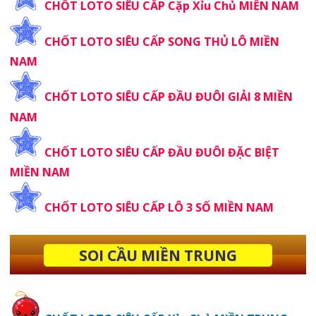
CHỐT LOTO SIÊU CẤP Cặp Xỉu Chủ MIỀN NAM
CHỐT LOTO SIÊU CẤP SONG THỦ LÔ MIỀN
NAM
CHỐT LOTO SIÊU CẤP ĐẦU ĐUÔI GIẢI 8 MIỀN
NAM
CHỐT LOTO SIÊU CẤP ĐẦU ĐUÔI ĐẶC BIỆT
MIỀN NAM
CHỐT LOTO SIÊU CẤP LÔ 3 SỐ MIỀN NAM
SOI CẦU MIỀN TRUNG