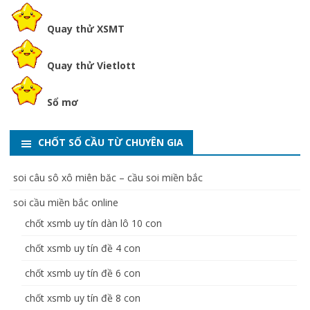
Quay thử XSMT
Quay thử Vietlott
Sổ mơ
CHỐT SỐ CẦU TỪ CHUYÊN GIA
soi câu sô xô miên băc – cầu soi miền bắc
soi cầu miền bắc online
chốt xsmb uy tín dàn lô 10 con
chốt xsmb uy tín đề 4 con
chốt xsmb uy tín đề 6 con
chốt xsmb uy tín đề 8 con