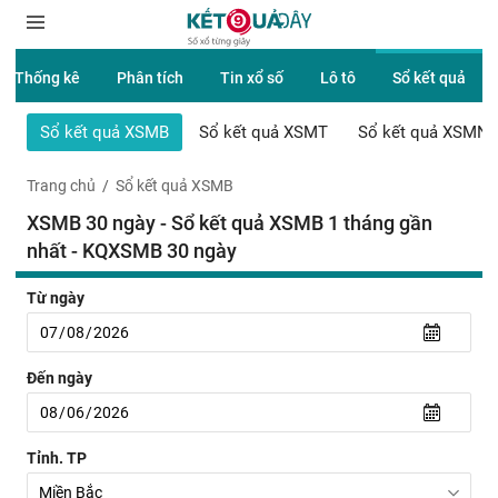
Bắt
Cầu
Chuẩn
Quanh
Năm