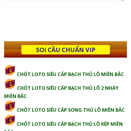
SOI CẦU CHUẨN VIP
CHỐT LOTO SIÊU CẤP BẠCH THỦ LÔ MIỀN BẮC
CHỐT LOTO SIÊU CẤP BẠCH THỦ LÔ 2 NHÁY
MIỀN BẮC
CHỐT LOTO SIÊU CẤP SONG THỦ LÔ MIỀN BẮC
CHỐT LOTO SIÊU CẤP BẠCH THỦ LÔ KÉP MIỀN