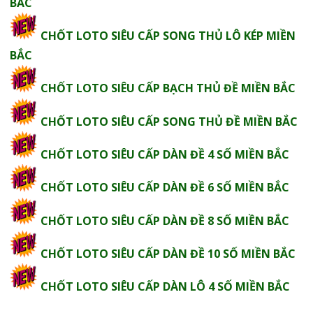
BẮC
CHỐT LOTO SIÊU CẤP SONG THỦ LÔ KÉP MIỀN
BẮC
CHỐT LOTO SIÊU CẤP BẠCH THỦ ĐỀ MIỀN BẮC
CHỐT LOTO SIÊU CẤP SONG THỦ ĐỀ MIỀN BẮC
CHỐT LOTO SIÊU CẤP DÀN ĐỀ 4 SỐ MIỀN BẮC
CHỐT LOTO SIÊU CẤP DÀN ĐỀ 6 SỐ MIỀN BẮC
CHỐT LOTO SIÊU CẤP DÀN ĐỀ 8 SỐ MIỀN BẮC
CHỐT LOTO SIÊU CẤP DÀN ĐỀ 10 SỐ MIỀN BẮC
CHỐT LOTO SIÊU CẤP DÀN LÔ 4 SỐ MIỀN BẮC