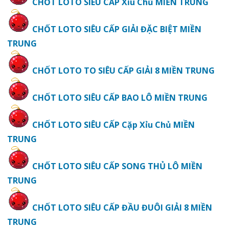
CHỐT LOTO SIÊU CẤP Xỉu Chủ MIỀN TRUNG
CHỐT LOTO SIÊU CẤP GIẢI ĐẶC BIỆT MIỀN
TRUNG
CHỐT LOTO TO SIÊU CẤP GIẢI 8 MIỀN TRUNG
CHỐT LOTO SIÊU CẤP BAO LÔ MIỀN TRUNG
CHỐT LOTO SIÊU CẤP Cặp Xỉu Chủ MIỀN
TRUNG
CHỐT LOTO SIÊU CẤP SONG THỦ LÔ MIỀN
TRUNG
CHỐT LOTO SIÊU CẤP ĐẦU ĐUÔI GIẢI 8 MIỀN
TRUNG