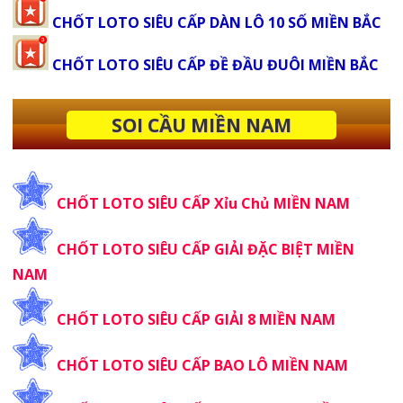
CHỐT LOTO SIÊU CẤP DÀN LÔ 10 SỐ MIỀN BẮC
CHỐT LOTO SIÊU CẤP ĐỀ ĐẦU ĐUÔI MIỀN BẮC
SOI CẦU MIỀN NAM
CHỐT LOTO SIÊU CẤP Xỉu Chủ MIỀN NAM
CHỐT LOTO SIÊU CẤP GIẢI ĐẶC BIỆT MIỀN
NAM
CHỐT LOTO SIÊU CẤP GIẢI 8 MIỀN NAM
CHỐT LOTO SIÊU CẤP BAO LÔ MIỀN NAM