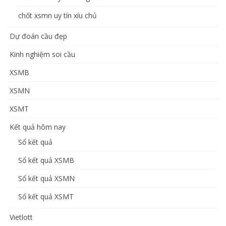
chốt xsmn uy tín xíu chủ
Dự đoán cầu đẹp
Kinh nghiệm soi cầu
XSMB
XSMN
XSMT
Kết quả hôm nay
Sổ kết quả
Sổ kết quả XSMB
Sổ kết quả XSMN
Sổ kết quả XSMT
Vietlott