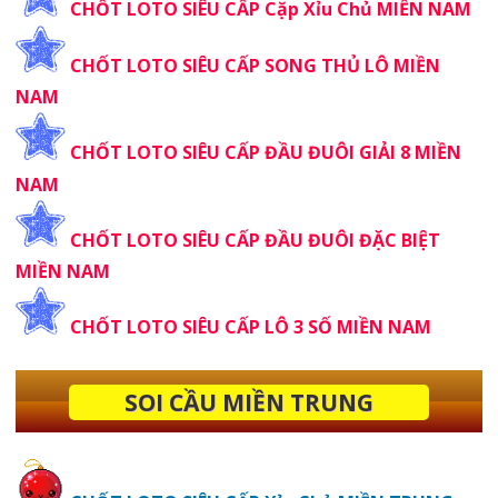
CHỐT LOTO SIÊU CẤP Cặp Xỉu Chủ MIỀN NAM
CHỐT LOTO SIÊU CẤP SONG THỦ LÔ MIỀN
NAM
CHỐT LOTO SIÊU CẤP ĐẦU ĐUÔI GIẢI 8 MIỀN
NAM
CHỐT LOTO SIÊU CẤP ĐẦU ĐUÔI ĐẶC BIỆT
MIỀN NAM
CHỐT LOTO SIÊU CẤP LÔ 3 SỐ MIỀN NAM
SOI CẦU MIỀN TRUNG