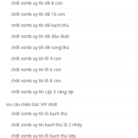
chốt xsmb uy tín đề 8 con
chốt xsmb uy tín đề 10 con
chốt xsmb uy tín đề bạch thủ
chốt xsmb uy tín đề đầu đuôi
chốt xsmb uy tín đề song thủ
chốt xsmb uy tín lô 4 con
chốt xsmb uy tín lô 6 con
chốt xsmb uy tín lô 8 con
chốt xsmb uy tín cặp 3 càng víp
soi cầu miền bắc VIP nhất
chốt xsmb uy tín lô bạch thủ
chốt xsmb uy tín bạch thủ lô 2 nháy
chốt xsmb uy tín lô bạch thủ kép