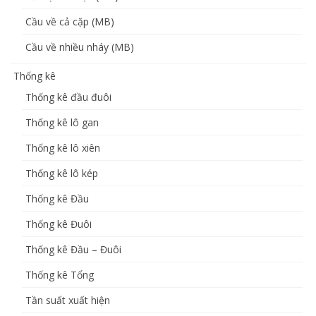
Cầu về cả cặp (MB)
Cầu về nhiều nháy (MB)
Thống kê
Thống kê đầu đuôi
Thống kê lô gan
Thống kê lô xiên
Thống kê lô kép
Thống kê Đầu
Thống kê Đuôi
Thống kê Đầu – Đuôi
Thống kê Tổng
Tần suất xuất hiện