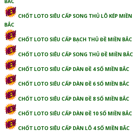
BẮC
CHỐT LOTO SIÊU CẤP SONG THỦ LÔ KÉP MIỀN
BẮC
CHỐT LOTO SIÊU CẤP BẠCH THỦ ĐỀ MIỀN BẮC
CHỐT LOTO SIÊU CẤP SONG THỦ ĐỀ MIỀN BẮC
CHỐT LOTO SIÊU CẤP DÀN ĐỀ 4 SỐ MIỀN BẮC
CHỐT LOTO SIÊU CẤP DÀN ĐỀ 6 SỐ MIỀN BẮC
CHỐT LOTO SIÊU CẤP DÀN ĐỀ 8 SỐ MIỀN BẮC
CHỐT LOTO SIÊU CẤP DÀN ĐỀ 10 SỐ MIỀN BẮC
CHỐT LOTO SIÊU CẤP DÀN LÔ 4 SỐ MIỀN BẮC