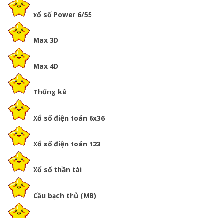
xổ số Power 6/55
Max 3D
Max 4D
Thống kê
Xổ số điện toán 6x36
Xổ số điện toán 123
Xổ số thần tài
Cầu bạch thủ (MB)