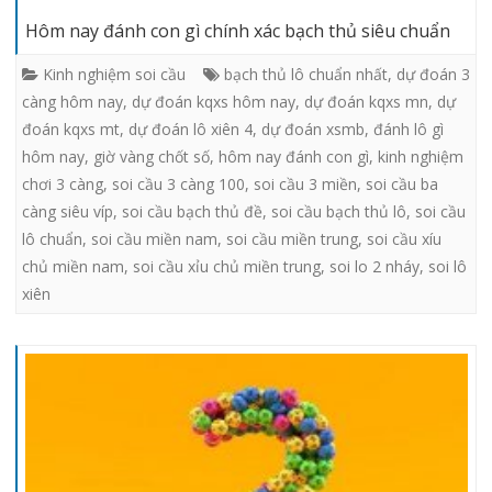
Hôm nay đánh con gì chính xác bạch thủ siêu chuẩn
Kinh nghiệm soi cầu
bạch thủ lô chuẩn nhất
,
dự đoán 3
càng hôm nay
,
dự đoán kqxs hôm nay
,
dự đoán kqxs mn
,
dự
đoán kqxs mt
,
dự đoán lô xiên 4
,
dự đoán xsmb
,
đánh lô gì
hôm nay
,
giờ vàng chốt số
,
hôm nay đánh con gì
,
kinh nghiệm
chơi 3 càng
,
soi cầu 3 càng 100
,
soi cầu 3 miền
,
soi cầu ba
càng siêu víp
,
soi cầu bạch thủ đề
,
soi cầu bạch thủ lô
,
soi cầu
lô chuẩn
,
soi cầu miền nam
,
soi cầu miền trung
,
soi cầu xíu
chủ miền nam
,
soi cầu xỉu chủ miền trung
,
soi lo 2 nháy
,
soi lô
xiên