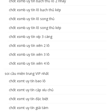
chốt xsmb uy tín bạch thủ lô 2 nháy
chốt xsmb uy tín lô bạch thủ kép
chốt xsmb uy tín lô song thủ
chốt xsmb uy tín lô song thủ kép
chốt xsmb uy tín víp 3 càng
chốt xsmb uy tín xiên 2 lô
chốt xsmb uy tín xiên 3 lô
chốt xsmb uy tín xiên 4 lô
soi cầu miền trung VIP nhất
chốt xsmt uy tín bao lô
chốt xsmt uy tín cặp xíu chủ
chốt xsmt uy tín đặc biệt
chốt xsmt uy tín giải tám