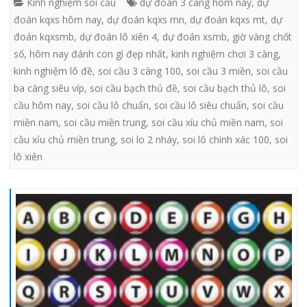
Kinh nghiệm soi cầu
dự đoán 3 càng hôm nay
,
dự
đoán kqxs hôm nay
,
dự đoán kqxs mn
,
dự đoán kqxs mt
,
dự
đoán kqxsmb
,
dự đoán lô xiên 4
,
dự đoán xsmb
,
giờ vàng chốt
số
,
hôm nay đánh con gì đẹp nhất
,
kinh nghiệm chơi 3 càng
,
kinh nghiệm lô đề
,
soi cầu 3 càng 100
,
soi cầu 3 miền
,
soi cầu
ba càng siêu víp
,
soi cầu bạch thủ đề
,
soi cầu bạch thủ lô
,
soi
cầu hôm nay
,
soi cầu lô chuẩn
,
soi cầu lô siêu chuẩn
,
soi cầu
miền nam
,
soi cầu miền trung
,
soi cầu xíu chủ miền nam
,
soi
cầu xỉu chủ miền trung
,
soi lo 2 nháy
,
soi lô chính xác 100
,
soi
lô xiên