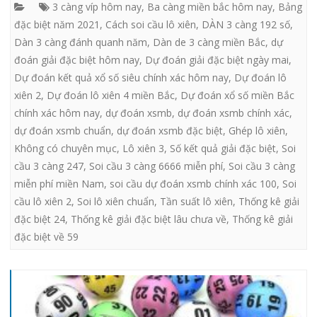
3 càng víp hôm nay
,
Ba càng miền bắc hôm nay
,
Bảng
đặc biệt năm 2021
,
Cách soi cầu lô xiên
,
DÀN 3 càng 192 số
,
Dàn 3 càng đánh quanh năm
,
Dàn de 3 càng miền Bắc
,
dự
đoán giải đặc biệt hôm nay
,
Dự đoán giải đặc biệt ngày mai
,
Dự đoán kết quả xổ số siêu chính xác hôm nay
,
Dự đoán lô
xiên 2
,
Dự đoán lô xiên 4 miền Bắc
,
Dự đoán xổ số miền Bắc
chính xác hôm nay
,
dự đoán xsmb
,
dự đoán xsmb chính xác
,
dự đoán xsmb chuẩn
,
dự đoán xsmb đặc biệt
,
Ghép lô xiên
,
Không có chuyên mục
,
Lô xiên 3
,
Số kết quả giải đặc biệt
,
Soi
cầu 3 càng 247
,
Soi cầu 3 càng 6666 miễn phí
,
Soi cầu 3 càng
miễn phí miền Nam
,
soi cầu dự đoán xsmb chính xác 100
,
Soi
cầu lô xiên 2
,
Soi lô xiên chuẩn
,
Tần suất lô xiên
,
Thống kê giải
đặc biệt 24
,
Thống kê giải đặc biệt lâu chưa về
,
Thống kê giải
đặc biệt về 59