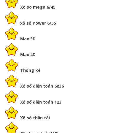
Xo so mega 6/45
xổ số Power 6/55
Max 3D
Max 4D
Thống kê
Xổ số điện toán 6x36
Xổ số điện toán 123
Xổ số thần tài