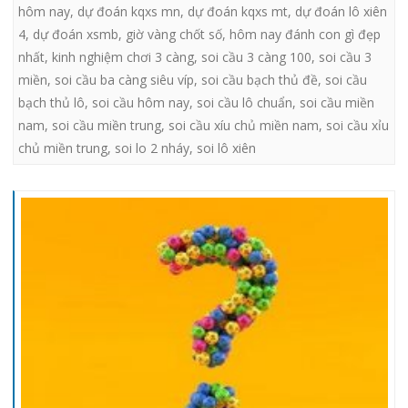
hôm nay
,
dự đoán kqxs mn
,
dự đoán kqxs mt
,
dự đoán lô xiên
4
,
dự đoán xsmb
,
giờ vàng chốt số
,
hôm nay đánh con gì đẹp
nhất
,
kinh nghiệm chơi 3 càng
,
soi cầu 3 càng 100
,
soi cầu 3
miền
,
soi cầu ba càng siêu víp
,
soi cầu bạch thủ đề
,
soi cầu
bạch thủ lô
,
soi cầu hôm nay
,
soi cầu lô chuẩn
,
soi cầu miền
nam
,
soi cầu miền trung
,
soi cầu xíu chủ miền nam
,
soi cầu xỉu
chủ miền trung
,
soi lo 2 nháy
,
soi lô xiên