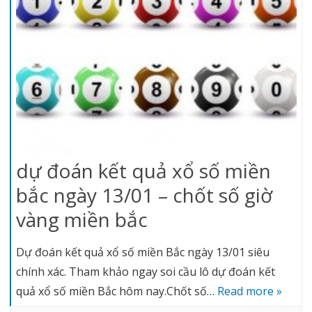
dự đoán kết quả xổ số miền
bắc ngày 13/01 – chốt số giờ
vàng miền bắc
Dự đoán kết quả xổ số miền Bắc ngày 13/01 siêu
chính xác. Tham khảo ngay soi cầu lô dự đoán kết
quả xổ số miền Bắc hôm nay.Chốt số…
Read more »