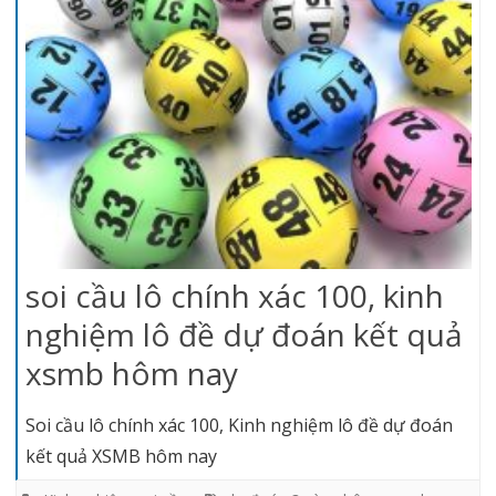
soi cầu lô chính xác 100, kinh
nghiệm lô đề dự đoán kết quả
xsmb hôm nay
Soi cầu lô chính xác 100, Kinh nghiệm lô đề dự đoán
kết quả XSMB hôm nay