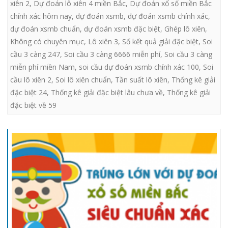
xiên 2
,
Dự đoán lô xiên 4 miền Bắc
,
Dự đoán xổ số miền Bắc
chính xác hôm nay
,
dự đoán xsmb
,
dự đoán xsmb chính xác
,
dự đoán xsmb chuẩn
,
dự đoán xsmb đặc biệt
,
Ghép lô xiên
,
Không có chuyên mục
,
Lô xiên 3
,
Số kết quả giải đặc biệt
,
Soi
cầu 3 càng 247
,
Soi cầu 3 càng 6666 miễn phí
,
Soi cầu 3 càng
miễn phí miền Nam
,
soi cầu dự đoán xsmb chính xác 100
,
Soi
cầu lô xiên 2
,
Soi lô xiên chuẩn
,
Tần suất lô xiên
,
Thống kê giải
đặc biệt 24
,
Thống kê giải đặc biệt lâu chưa về
,
Thống kê giải
đặc biệt về 59