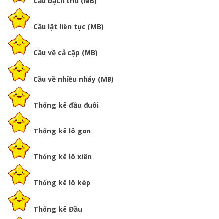
Cầu bạch thủ (MB)
Cầu lật liên tục (MB)
Cầu về cả cặp (MB)
Cầu về nhiều nháy (MB)
Thống kê đầu đuôi
Thống kê lô gan
Thống kê lô xiên
Thống kê lô kép
Thống kê Đầu