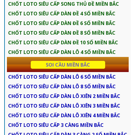
CHỐT LOTO SIÊU CẤP SONG THỦ ĐỀ MIỀN BẮC
CHỐT LOTO SIÊU CẤP DÀN ĐỀ 4 SỐ MIỀN BẮC
CHỐT LOTO SIÊU CẤP DÀN ĐỀ 6 SỐ MIỀN BẮC
CHỐT LOTO SIÊU CẤP DÀN ĐỀ 8 SỐ MIỀN BẮC
CHỐT LOTO SIÊU CẤP DÀN ĐỀ 10 SỐ MIỀN BẮC
CHỐT LOTO SIÊU CẤP DÀN LÔ 4 SỐ MIỀN BẮC
SOI CẦU MIỀN BẮC
CHỐT LOTO SIÊU CẤP DÀN LÔ 6 SỐ MIỀN BẮC
CHỐT LOTO SIÊU CẤP DÀN LÔ 8 SỐ MIỀN BẮC
CHỐT LOTO SIÊU CẤP DÀN LÔ XIÊN 2 MIỀN BẮC
CHỐT LOTO SIÊU CẤP DÀN LÔ XIÊN 3 MIỀN BẮC
CHỐT LOTO SIÊU CẤP DÀN LÔ XIÊN 4 MIỀN BẮC
CHỐT LOTO SIÊU CẤP 3 CÀNG MIỀN BẮC
CHỐT LOTO SIÊU CẤP DÀN 3 CÀNG 2 SỐ MIỀN BẮC