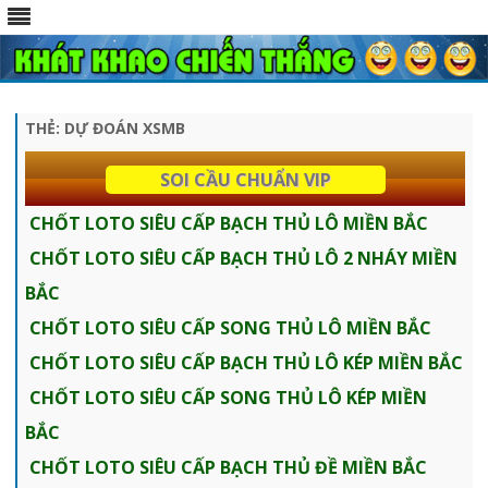
Skip
to
content
THẺ:
DỰ ĐOÁN XSMB
SOI CẦU CHUẨN VIP
CHỐT LOTO SIÊU CẤP BẠCH THỦ LÔ MIỀN BẮC
CHỐT LOTO SIÊU CẤP BẠCH THỦ LÔ 2 NHÁY MIỀN
BẮC
CHỐT LOTO SIÊU CẤP SONG THỦ LÔ MIỀN BẮC
CHỐT LOTO SIÊU CẤP BẠCH THỦ LÔ KÉP MIỀN BẮC
CHỐT LOTO SIÊU CẤP SONG THỦ LÔ KÉP MIỀN
BẮC
CHỐT LOTO SIÊU CẤP BẠCH THỦ ĐỀ MIỀN BẮC