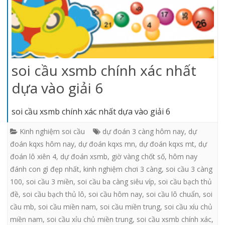
soi cầu xsmb chính xác nhất
dựa vào giải 6
soi cầu xsmb chính xác nhất dựa vào giải 6
Kinh nghiệm soi cầu
dự đoán 3 càng hôm nay
,
dự
đoán kqxs hôm nay
,
dự đoán kqxs mn
,
dự đoán kqxs mt
,
dự
đoán lô xiên 4
,
dự đoán xsmb
,
giờ vàng chốt số
,
hôm nay
đánh con gì đẹp nhất
,
kinh nghiệm chơi 3 càng
,
soi cầu 3 càng
100
,
soi cầu 3 miền
,
soi cầu ba càng siêu víp
,
soi cầu bạch thủ
đề
,
soi cầu bạch thủ lô
,
soi cầu hôm nay
,
soi cầu lô chuẩn
,
soi
cầu mb
,
soi cầu miền nam
,
soi cầu miền trung
,
soi cầu xíu chủ
miền nam
,
soi cầu xỉu chủ miền trung
,
soi cầu xsmb chính xác
,