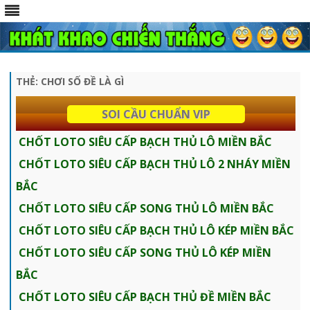
Skip
to
content
THẺ:
CHƠI SỐ ĐỀ LÀ GÌ
SOI CẦU CHUẨN VIP
CHỐT LOTO SIÊU CẤP BẠCH THỦ LÔ MIỀN BẮC
CHỐT LOTO SIÊU CẤP BẠCH THỦ LÔ 2 NHÁY MIỀN
BẮC
CHỐT LOTO SIÊU CẤP SONG THỦ LÔ MIỀN BẮC
CHỐT LOTO SIÊU CẤP BẠCH THỦ LÔ KÉP MIỀN BẮC
CHỐT LOTO SIÊU CẤP SONG THỦ LÔ KÉP MIỀN
BẮC
CHỐT LOTO SIÊU CẤP BẠCH THỦ ĐỀ MIỀN BẮC