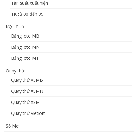
Tần suất xuất hiện
TK từ 00 đến 99
KQ Lô tô
Bảng loto MB
Bảng loto MN
Bảng loto MT
Quay thử
Quay thử XSMB
Quay thử XSMN
Quay thử XSMT
Quay thử Vietlott
Sổ Mơ