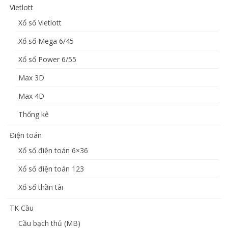
Vietlott
Xổ số Vietlott
Xổ số Mega 6/45
Xổ số Power 6/55
Max 3D
Max 4D
Thống kê
Điện toán
Xổ số điện toán 6×36
Xổ số điện toán 123
Xổ số thần tài
TK Cầu
Cầu bạch thủ (MB)