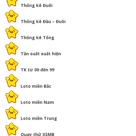
Thống kê Đuôi
Thống kê Đầu – Đuôi
Thống kê Tổng
Tần suất xuất hiện
TK từ 00 đến 99
Loto miền Bắc
Loto miền Nam
Loto miền Trung
Quay thử XSMB