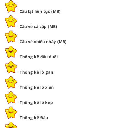
Cầu lật liên tục (MB)
Cầu về cả cặp (MB)
Cầu về nhiều nháy (MB)
Thống kê đầu đuôi
Thống kê lô gan
Thống kê lô xiên
Thống kê lô kép
Thống kê Đầu