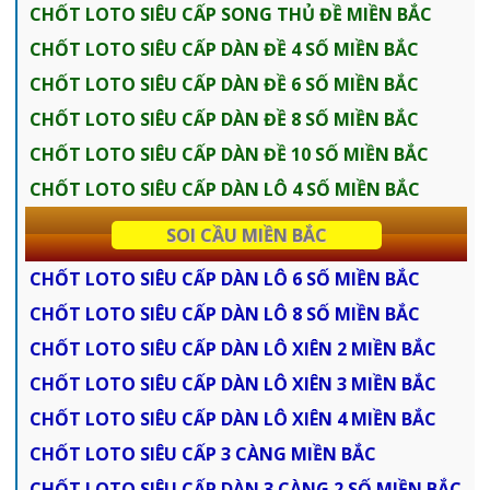
CHỐT LOTO SIÊU CẤP SONG THỦ ĐỀ MIỀN BẮC
CHỐT LOTO SIÊU CẤP DÀN ĐỀ 4 SỐ MIỀN BẮC
CHỐT LOTO SIÊU CẤP DÀN ĐỀ 6 SỐ MIỀN BẮC
CHỐT LOTO SIÊU CẤP DÀN ĐỀ 8 SỐ MIỀN BẮC
CHỐT LOTO SIÊU CẤP DÀN ĐỀ 10 SỐ MIỀN BẮC
CHỐT LOTO SIÊU CẤP DÀN LÔ 4 SỐ MIỀN BẮC
SOI CẦU MIỀN BẮC
CHỐT LOTO SIÊU CẤP DÀN LÔ 6 SỐ MIỀN BẮC
CHỐT LOTO SIÊU CẤP DÀN LÔ 8 SỐ MIỀN BẮC
CHỐT LOTO SIÊU CẤP DÀN LÔ XIÊN 2 MIỀN BẮC
CHỐT LOTO SIÊU CẤP DÀN LÔ XIÊN 3 MIỀN BẮC
CHỐT LOTO SIÊU CẤP DÀN LÔ XIÊN 4 MIỀN BẮC
CHỐT LOTO SIÊU CẤP 3 CÀNG MIỀN BẮC
CHỐT LOTO SIÊU CẤP DÀN 3 CÀNG 2 SỐ MIỀN BẮC