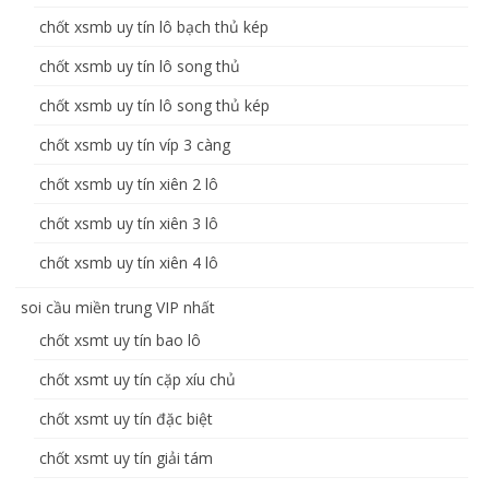
chốt xsmb uy tín lô bạch thủ kép
chốt xsmb uy tín lô song thủ
chốt xsmb uy tín lô song thủ kép
chốt xsmb uy tín víp 3 càng
chốt xsmb uy tín xiên 2 lô
chốt xsmb uy tín xiên 3 lô
chốt xsmb uy tín xiên 4 lô
soi cầu miền trung VIP nhất
chốt xsmt uy tín bao lô
chốt xsmt uy tín cặp xíu chủ
chốt xsmt uy tín đặc biệt
chốt xsmt uy tín giải tám