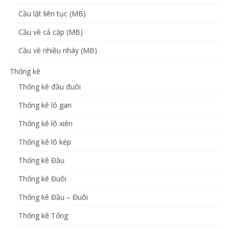
Cầu lật liên tục (MB)
Cầu về cả cặp (MB)
Cầu về nhiều nháy (MB)
Thống kê
Thống kê đầu đuôi
Thống kê lô gan
Thống kê lô xiên
Thống kê lô kép
Thống kê Đầu
Thống kê Đuôi
Thống kê Đầu – Đuôi
Thống kê Tổng