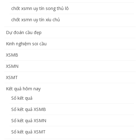
chốt xsmn uy tín song thủ lô
chốt xsmn uy tín xíu chủ
Dự đoán cầu đẹp
Kinh nghiệm soi cầu
XSMB
XSMN
XSMT
Kết quả hôm nay
Sổ kết quả
Sổ kết quả XSMB
Sổ kết quả XSMN
Sổ kết quả XSMT